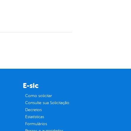
E-sic
Como solicitar
Consulte sua Solicitação
Decretos
Estatísticas
Formulários
Prazos e autoridades