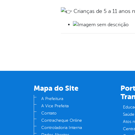
Crianças de 5 a 11 anos n
Mapa do Site
Port
Tra
A Prefeitura
A Vice Prefeita
Educa
Contato
Saúde
Contracheque Online
Atos 
Controladoria Interna
Centra
Dados Abertos