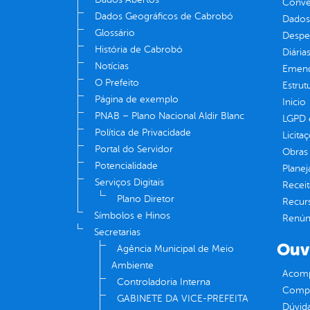
Convên
Dados Geográficos de Cabrobó
Dados
Glossário
Despe
História de Cabrobó
Diária
Notícias
Emend
O Prefeito
Estrut
Página de exemplo
Inicio
PNAB – Plano Nacional Aldir Blanc
LGPD e
Política de Privacidade
Licita
Portal do Servidor
Obras 
Potencialidade
Plane
Serviços Digitais
Receit
Plano Diretor
Recur
Símbolos e Hinos
Renúnc
Secretarias
Ouv
Agência Municipal de Meio
Ambiente
Acomp
Controladoria Interna
Compe
GABINETE DA VICE-PREFEITA
Dúvid