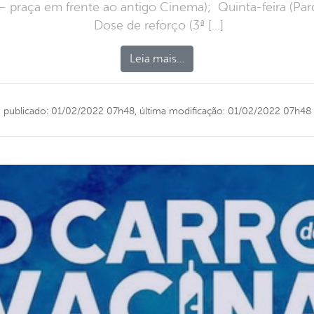
 – praça em frente ao antigo Cinema); Quinta-feira (Par
Dose de reforço (3ª […]
Leia mais…
publicado: 01/02/2022 07h48,
última modificação: 01/02/2022 07h48