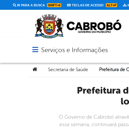
IR PARA A BUSCA
SHIFT+5
TECLAS DE ACESSO
ALT+P
M
Serviços e Informações
Abrir menu principal de navegação
Você está aqui:
>
>
Secretaria de Saúde
Prefeitura de Cabrobó leva ‘Carro da Vacina’ para três
l
O Governo de Cabrobó através
essa semana, continuará pass