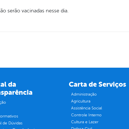
ão serão vacinadas nesse dia.
al da
Carta de Serviços
nsparência
Administração
Agricultura
ção
Assistência Social
Controle Interno
normativos
Cultura e Lazer
l de Dúvidas
Defesa Civil