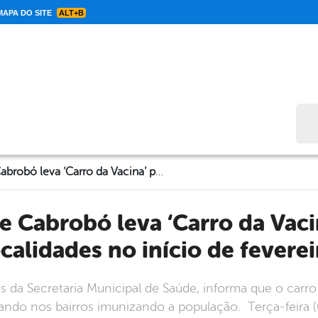
APA DO SITE
ALT+B
Bus
Prefeitura de Cabrobó leva ‘Carro da Vacina’ para três localidades no início de fevereiro
ocalidades no início de feverei
 da Secretaria Municipal de Saúde, informa que o carro
ando nos bairros imunizando a população. Terça-feira