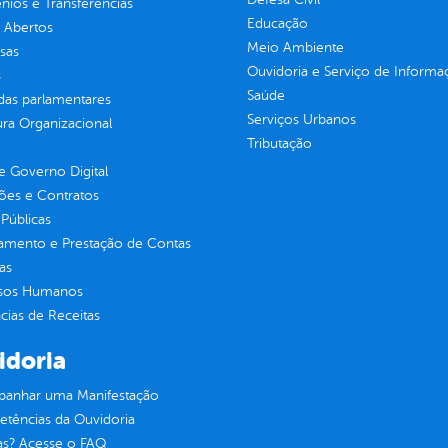
ios e Transferências
Educação
 Abertos
Meio Ambiente
sas
Ouvidoria e Serviço de Informa
s
Saúde
as parlamentares
Serviços Urbanos
ura Organizacional
Tributação
 Governo Digital
ções e Contratos
Públicas
jamento e Prestação de Contas
as
sos Humanos
ias de Receitas
idoria
anhar uma Manifestação
tências da Ouvidoria
as? Acesse o FAQ