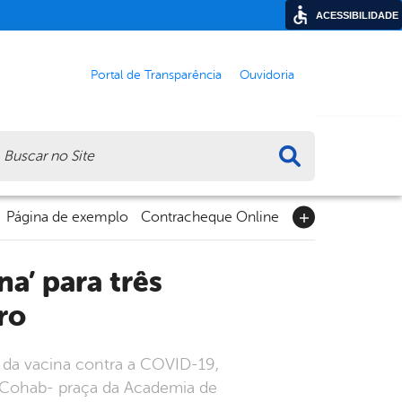
ACESSIBILIDADE
Portal de Transparência
Ouvidoria
ca
Página de exemplo
Contracheque Online
ro
 da vacina contra a COVID-19,
 (Cohab- praça da Academia de