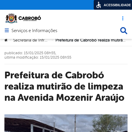
ACESSIBILIDADE
Acesso ráp
Busca
Serviços e Informações
Abrir menu principal de navegação
Você está aqui:
Secretaria de Infraestrutura
Prefeitura de Cabrobó realiza mutirão de limpeza na Avenida Mozenir Araújo
>
>
publicado: 15/01/2025 08h55,
última modificação: 15/01/2025 08h55
Prefeitura de Cabrobó
realiza mutirão de limpeza
na Avenida Mozenir Araújo