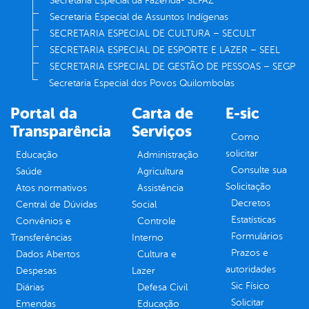
Secretaria Especial da Fazenda- SEFAZ
Secretaria Especial de Assuntos Indígenas
SECRETARIA ESPECIAL DE CULTURA – SECULT
SECRETARIA ESPECIAL DE ESPORTE E LAZER – SEEL
SECRETARIA ESPECIAL DE GESTÃO DE PESSOAS – SEGP
Secretaria Especial dos Povos Quilombolas
Portal da
Carta de
E-sic
Transparência
Serviços
Como
solicitar
Educação
Administração
Consulte sua
Saúde
Agricultura
Solicitação
Atos normativos
Assistência
Decretos
Central de Dúvidas
Social
Estatísticas
Convênios e
Controle
Formulários
Transferências
Interno
Prazos e
Dados Abertos
Cultura e
autoridades
Despesas
Lazer
Sic Físico
Diárias
Defesa Civil
Solicitar
Emendas
Educação