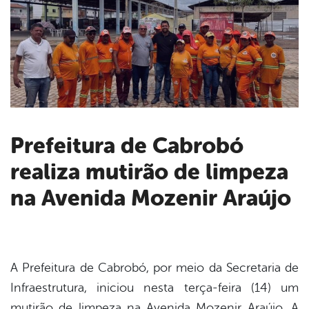
Prefeitura de Cabrobó
realiza mutirão de limpeza
book
na Avenida Mozenir Araújo
er
din
A Prefeitura de Cabrobó, por meio da Secretaria de
Infraestrutura, iniciou nesta terça-feira (14) um
mutirão de limpeza na Avenida Mozenir Araújo. A