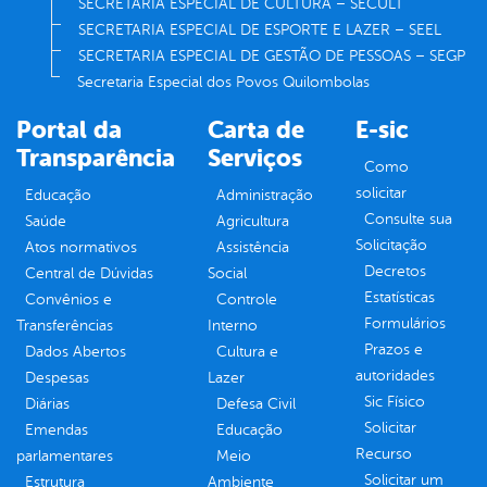
SECRETARIA ESPECIAL DE CULTURA – SECULT
SECRETARIA ESPECIAL DE ESPORTE E LAZER – SEEL
SECRETARIA ESPECIAL DE GESTÃO DE PESSOAS – SEGP
Secretaria Especial dos Povos Quilombolas
Portal da
Carta de
E-sic
Transparência
Serviços
Como
solicitar
Educação
Administração
Consulte sua
Saúde
Agricultura
Solicitação
Atos normativos
Assistência
Decretos
Central de Dúvidas
Social
Estatísticas
Convênios e
Controle
Formulários
Transferências
Interno
Prazos e
Dados Abertos
Cultura e
autoridades
Despesas
Lazer
Sic Físico
Diárias
Defesa Civil
Solicitar
Emendas
Educação
Recurso
parlamentares
Meio
Solicitar um
Estrutura
Ambiente