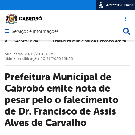
ACESSIBILIDADE
Acesso ráp
Busca
Serviços e Informações
Abrir menu principal de navegação
Você está aqui:
Secretaria de Governo
Prefeitura Municipal de Cabrobó emite nota de pesar pelo o falecimento de Dr. Francisco de Assis Alves de Carvalho
>
>
publicado: 20/11/2020 16h56,
última modificação: 20/11/2020 16h56
Prefeitura Municipal de
Cabrobó emite nota de
pesar pelo o falecimento
de Dr. Francisco de Assis
Alves de Carvalho