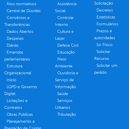
Solicitação
Atos normativos
Assistência
Decretos
Central de Dúvidas
Social
Estatísticas
Convênios e
Controle
Formulários
Transferências
Interno
Prazos e
Dados Abertos
Cultura e
autoridades
Despesas
Lazer
Sic Físico
Diárias
Defesa Civil
Solicitar
Emendas
Educação
Recurso
parlamentares
Meio
Solicitar um
Estrutura
Ambiente
pedido
Organizacional
Ouvidoria e
Inicio
Serviço de
LGPD e Governo
Informação
Digital
Saúde
Licitações e
Serviços
Contratos
Urbanos
Obras Públicas
Tributação
Planejamento e
Prestação de Contas