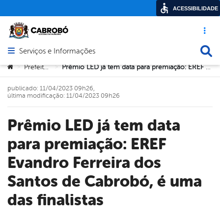
ACESSIBILIDADE
Acesso ráp
Busca
Serviços e Informações
Abrir menu principal de navegação
Você está aqui:
Prefeitura
Prêmio LED já tem data para premiação: EREF Evandro Ferreira dos Santos de Cabrobó, é uma das finalistas
>
>
publicado: 11/04/2023 09h26,
última modificação: 11/04/2023 09h26
Prêmio LED já tem data
para premiação: EREF
Evandro Ferreira dos
Santos de Cabrobó, é uma
das finalistas