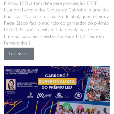
Prêmio LED já tem data para premiação: EREF
Evandro Ferreira dos Santos de Cabrobó, é uma das
finalistas No próximo dia 26 de abril, quarta-feira, a
Rede Globo fará o anúncio do ganhador do prêmio
LED 2023, após a exibição da novela das nove.
Entre as escolas finalistas, temos a EREF Evandro
Ferreira dos […]
Leia mais…