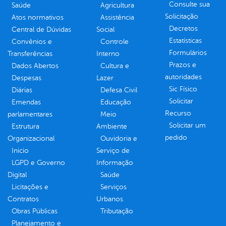
Consulte sua
Saúde
Agricultura
Solicitação
Atos normativos
Assistência
Decretos
Central de Dúvidas
Social
Estatísticas
Convênios e
Controle
Formulários
Transferências
Interno
Prazos e
Dados Abertos
Cultura e
autoridades
Despesas
Lazer
Sic Físico
Diárias
Defesa Civil
Solicitar
Emendas
Educação
Recurso
parlamentares
Meio
Solicitar um
Estrutura
Ambiente
pedido
Organizacional
Ouvidoria e
Inicio
Serviço de
LGPD e Governo
Informação
Digital
Saúde
Licitações e
Serviços
Contratos
Urbanos
Obras Públicas
Tributação
Planejamento e