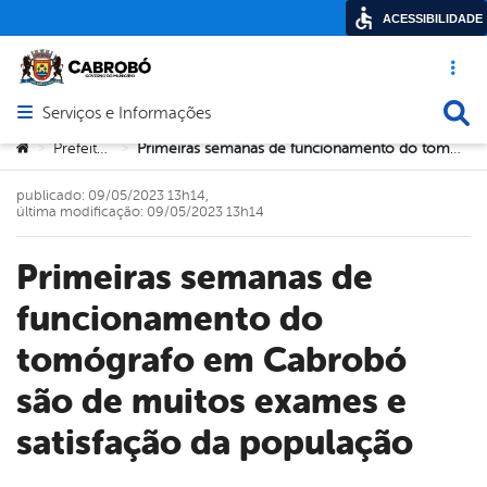
ACESSIBILIDADE
Acesso ráp
Busca
Serviços e Informações
Abrir menu principal de navegação
Você está aqui:
Prefeitura
Primeiras semanas de funcionamento do tomógrafo em Cabrobó são de muitos exames e satisfação da população
>
>
publicado: 09/05/2023 13h14,
última modificação: 09/05/2023 13h14
Primeiras semanas de
funcionamento do
tomógrafo em Cabrobó
são de muitos exames e
satisfação da população