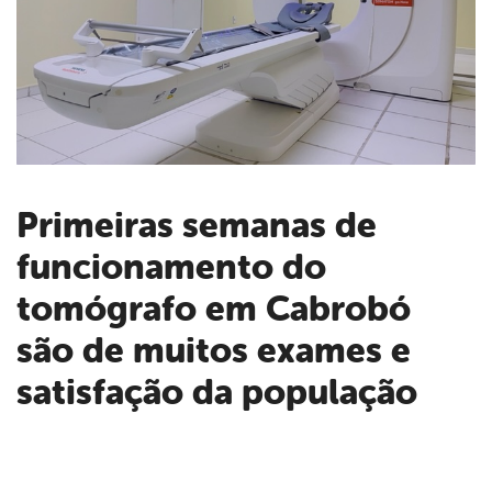
Primeiras semanas de
funcionamento do
book
tomógrafo em Cabrobó
er
são de muitos exames e
satisfação da população
din