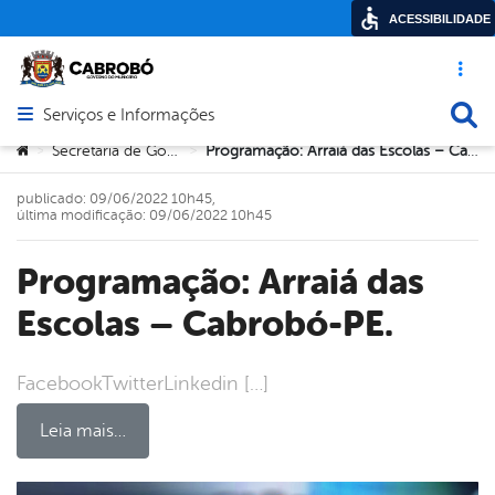
ACESSIBILIDADE
Acesso ráp
Busca
Serviços e Informações
Abrir menu principal de navegação
Você está aqui:
Secretaria de Governo
Programação: Arraiá das Escolas – Cabrobó-PE.
>
>
publicado: 09/06/2022 10h45,
última modificação: 09/06/2022 10h45
Programação: Arraiá das
Escolas – Cabrobó-PE.
FacebookTwitterLinkedin […]
Leia mais…