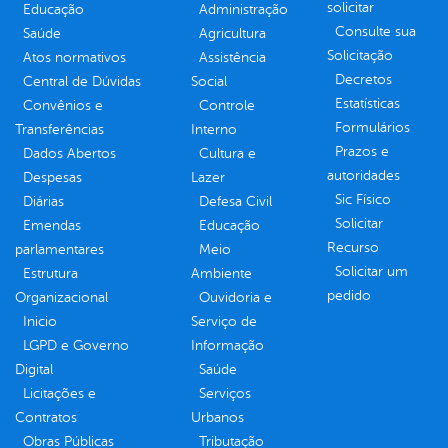
solicitar
Educação
Administração
Consulte sua
Saúde
Agricultura
Solicitação
Atos normativos
Assistência
Decretos
Central de Dúvidas
Social
Estatísticas
Convênios e
Controle
Formulários
Transferências
Interno
Prazos e
Dados Abertos
Cultura e
autoridades
Despesas
Lazer
Sic Físico
Diárias
Defesa Civil
Solicitar
Emendas
Educação
Recurso
parlamentares
Meio
Solicitar um
Estrutura
Ambiente
pedido
Organizacional
Ouvidoria e
Inicio
Serviço de
LGPD e Governo
Informação
Digital
Saúde
Licitações e
Serviços
Contratos
Urbanos
Obras Públicas
Tributação