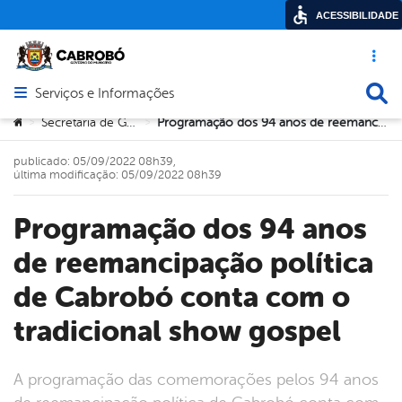
ACESSIBILIDADE
Acesso ráp
Busca
Serviços e Informações
Abrir menu principal de navegação
Você está aqui:
Secretaria de Governo
Programação dos 94 anos de reemancipação política de Cabrobó conta com o tradicional show gospel
>
>
publicado: 05/09/2022 08h39,
última modificação: 05/09/2022 08h39
Programação dos 94 anos
de reemancipação política
de Cabrobó conta com o
tradicional show gospel
A programação das comemorações pelos 94 anos