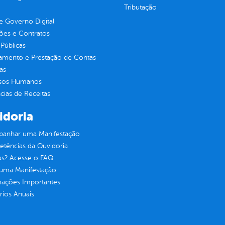
Tributação
 Governo Digital
ções e Contratos
Públicas
jamento e Prestação de Contas
as
sos Humanos
ias de Receitas
idoria
anhar uma Manifestação
tências da Ouvidoria
as? Acesse o FAQ
 uma Manifestação
mações Importantes
rios Anuais