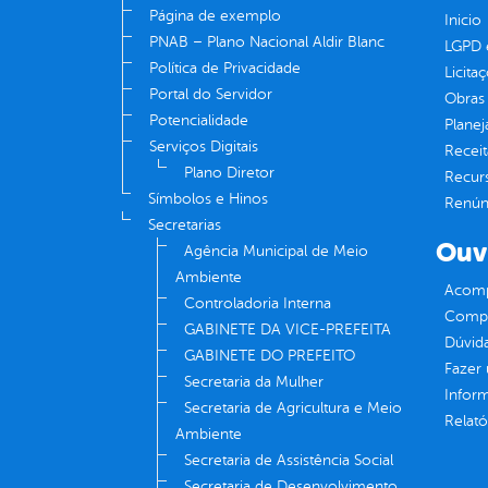
Página de exemplo
Inicio
PNAB – Plano Nacional Aldir Blanc
LGPD e
Política de Privacidade
Licita
Portal do Servidor
Obras 
Potencialidade
Plane
Serviços Digitais
Receit
Plano Diretor
Recur
Símbolos e Hinos
Renúnc
Secretarias
Ouv
Agência Municipal de Meio
Ambiente
Acomp
Controladoria Interna
Compe
GABINETE DA VICE-PREFEITA
Dúvid
GABINETE DO PREFEITO
Fazer
Secretaria da Mulher
Infor
Secretaria de Agricultura e Meio
Relató
Ambiente
Secretaria de Assistência Social
Secretaria de Desenvolvimento