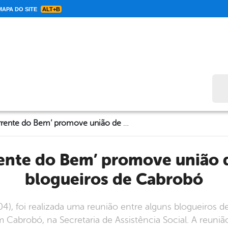
APA DO SITE
ALT+B
Bus
Projeto ‘Corrente do Bem’ promove união de forças com blogueiros de Cabrobó
blogueiros de Cabrobó
4), foi realizada uma reunião entre alguns blogueiros 
 Cabrobó, na Secretaria de Assistência Social. A reuni