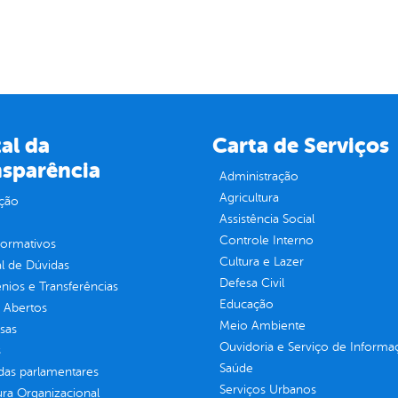
al da
Carta de Serviços
nsparência
Administração
Agricultura
ção
Assistência Social
Controle Interno
normativos
Cultura e Lazer
l de Dúvidas
Defesa Civil
ios e Transferências
Educação
 Abertos
Meio Ambiente
sas
Ouvidoria e Serviço de Informa
s
Saúde
as parlamentares
Serviços Urbanos
ura Organizacional