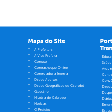
Mapa do Site
Port
Tra
A Prefeitura
A Vice Prefeita
Educa
Contato
Saúde
Contracheque Online
Atos 
Controladoria Interna
Centra
Dados Abertos
Convên
Dados Geográficos de Cabrobó
Dados
Glossário
Despe
História de Cabrobó
Diária
Notícias
Emend
O Prefeito
Estrut