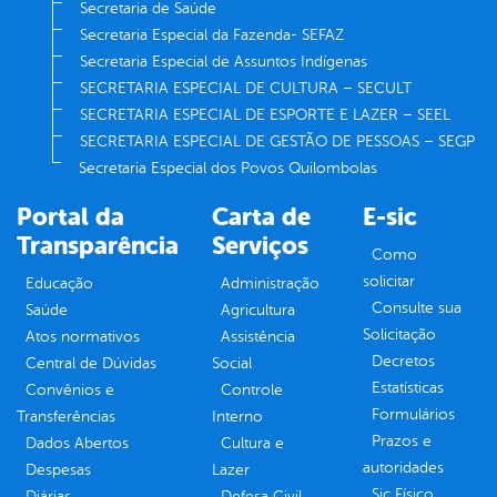
Secretaria de Saúde
Secretaria Especial da Fazenda- SEFAZ
Secretaria Especial de Assuntos Indígenas
SECRETARIA ESPECIAL DE CULTURA – SECULT
SECRETARIA ESPECIAL DE ESPORTE E LAZER – SEEL
SECRETARIA ESPECIAL DE GESTÃO DE PESSOAS – SEGP
Secretaria Especial dos Povos Quilombolas
Portal da
Carta de
E-sic
Transparência
Serviços
Como
solicitar
Educação
Administração
Consulte sua
Saúde
Agricultura
Solicitação
Atos normativos
Assistência
Decretos
Central de Dúvidas
Social
Estatísticas
Convênios e
Controle
Formulários
Transferências
Interno
Prazos e
Dados Abertos
Cultura e
autoridades
Despesas
Lazer
Sic Físico
Diárias
Defesa Civil