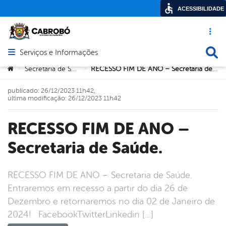
ACESSIBILIDADE
Acesso ráp
Busca
Serviços e Informações
Abrir menu principal de navegação
Você está aqui:
Secretaria de Saúde
RECESSO FIM DE ANO – Secretaria de Saúde.
>
>
publicado: 26/12/2023 11h42,
última modificação: 26/12/2023 11h42
RECESSO FIM DE ANO –
Secretaria de Saúde.
RECESSO FIM DE ANO – Secretaria de Saúde.
Entraremos em recesso a partir do dia 26 de
Dezembro e retornaremos no dia 02 de Janeiro de
2024! FacebookTwitterLinkedin […]