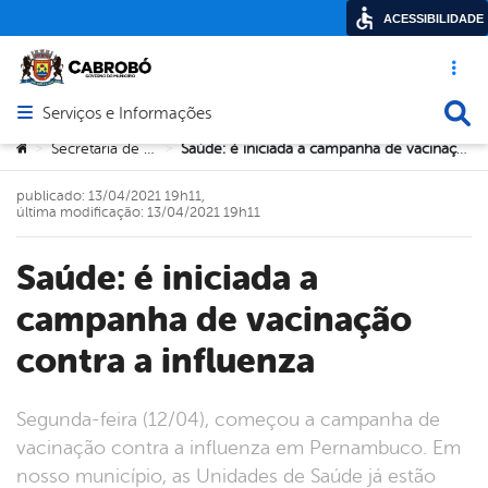
ACESSIBILIDADE
Acesso ráp
Busca
Serviços e Informações
Abrir menu principal de navegação
Você está aqui:
Secretaria de Saúde
Saúde: é iniciada a campanha de vacinação contra a influenza
>
>
publicado: 13/04/2021 19h11,
última modificação: 13/04/2021 19h11
Saúde: é iniciada a
campanha de vacinação
contra a influenza
Segunda-feira (12/04), começou a campanha de
vacinação contra a influenza em Pernambuco. Em
nosso município, as Unidades de Saúde já estão