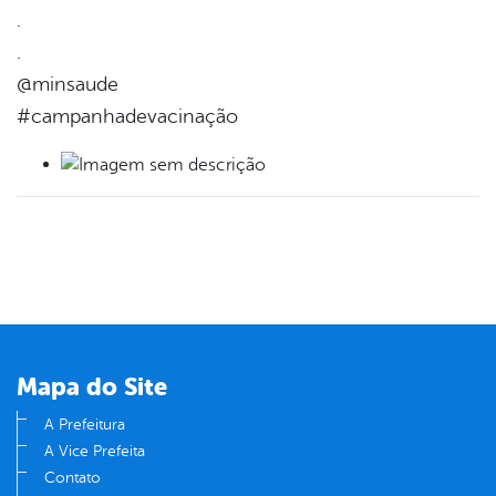
.
.
@minsaude
#campanhadevacinação
Mapa do Site
A Prefeitura
A Vice Prefeita
Contato