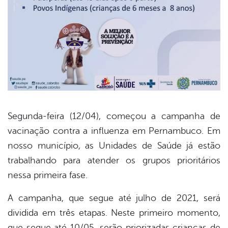
Segunda-feira (12/04), começou a campanha de
vacinação contra a influenza em Pernambuco. Em
book
nosso município, as Unidades de Saúde já estão
trabalhando para atender os grupos prioritários
er
nessa primeira fase.
A campanha, que segue até julho de 2021, será
din
dividida em três etapas. Neste primeiro momento,
que segue até 10/05, serão priorizadas crianças de