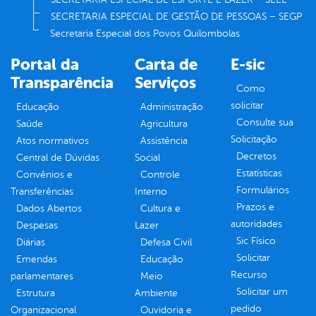
SECRETARIA ESPECIAL DE GESTÃO DE PESSOAS – SEGP
Secretaria Especial dos Povos Quilombolas
Portal da
Carta de
E-sic
Transparência
Serviços
Como
solicitar
Educação
Administração
Consulte sua
Saúde
Agricultura
Solicitação
Atos normativos
Assistência
Decretos
Central de Dúvidas
Social
Estatísticas
Convênios e
Controle
Formulários
Transferências
Interno
Prazos e
Dados Abertos
Cultura e
autoridades
Despesas
Lazer
Sic Físico
Diárias
Defesa Civil
Solicitar
Emendas
Educação
Recurso
parlamentares
Meio
Solicitar um
Estrutura
Ambiente
pedido
Organizacional
Ouvidoria e