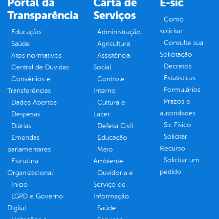
Portal da
Carta de
E-sic
Transparência
Serviços
Como
solicitar
Educação
Administração
Consulte sua
Saúde
Agricultura
Solicitação
Atos normativos
Assistência
Decretos
Central de Dúvidas
Social
Estatísticas
Convênios e
Controle
Formulários
Transferências
Interno
Prazos e
Dados Abertos
Cultura e
autoridades
Despesas
Lazer
Sic Físico
Diárias
Defesa Civil
Solicitar
Emendas
Educação
Recurso
parlamentares
Meio
Solicitar um
Estrutura
Ambiente
pedido
Organizacional
Ouvidoria e
Inicio
Serviço de
LGPD e Governo
Informação
Digital
Saúde