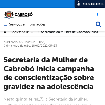
ACESSIBILIDADE
Acesso ráp
Busca
Serviços e Informações
Abrir menu principal de navegação
Você está aqui:
Secretaria de Governo
Secretaria da Mulher de Cabrobó inicia campanha de conscientização sobre gravidez na adolescência
>
>
publicado: 18/02/2022 05h53,
última modificação: 18/02/2022 05h53
Secretaria da Mulher de
Cabrobó inicia campanha
de conscientização sobre
gravidez na adolescência
Nesta quinta-feira(17), a Secretaria da Mulher,