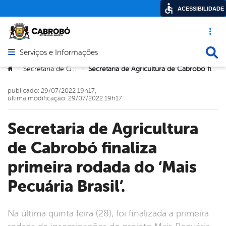
ACESSIBILIDADE
Acesso ráp
Busca
Serviços e Informações
Abrir menu principal de navegação
Você está aqui:
Secretaria de Governo
Secretaria de Agricultura de Cabrobó finaliza primeira rodada do ‘Mais Pecuária Brasil’.
>
>
publicado: 29/07/2022 19h17,
última modificação: 29/07/2022 19h17
Secretaria de Agricultura
de Cabrobó finaliza
primeira rodada do ‘Mais
Pecuária Brasil’.
Na última quinta feira (28), foi finalizada a primeira