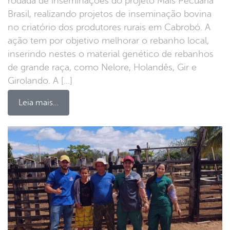
rodada de inseminações do projeto Mais Pecuária
Brasil, realizando projetos de inseminação bovina
no criatório dos produtores rurais em Cabrobó. A
ação tem por objetivo melhorar o rebanho local,
inserindo nestes o material genético de rebanhos
de grande raça, como Nelore, Holandês, Gir e
Girolando. A […]
Leia mais…