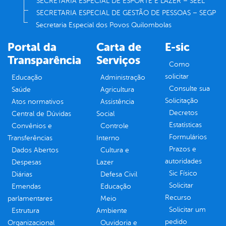
SECRETARIA ESPECIAL DE ESPORTE E LAZER – SEEL
SECRETARIA ESPECIAL DE GESTÃO DE PESSOAS – SEGP
Secretaria Especial dos Povos Quilombolas
Portal da
Carta de
E-sic
Transparência
Serviços
Como
solicitar
Educação
Administração
Consulte sua
Saúde
Agricultura
Solicitação
Atos normativos
Assistência
Decretos
Central de Dúvidas
Social
Estatísticas
Convênios e
Controle
Formulários
Transferências
Interno
Prazos e
Dados Abertos
Cultura e
autoridades
Despesas
Lazer
Sic Físico
Diárias
Defesa Civil
Solicitar
Emendas
Educação
Recurso
parlamentares
Meio
Solicitar um
Estrutura
Ambiente
pedido
Organizacional
Ouvidoria e