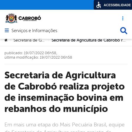
ACESSIBILIDADE
Acesso ráp
Busca
Serviços e Informações
Abrir menu principal de navegação
Você está aqui:
Secretaria de Governo
Secretaria de Agricultura de Cabrobó realiza projeto de inseminação bovina em rebanhos do município
>
>
publicado: 19/07/2022 06h58,
última modificação: 19/07/2022 06h58
Secretaria de Agricultura
de Cabrobó realiza projeto
de inseminação bovina em
rebanhos do município
Em mais uma etapa do Mais Pecuária Brasil, equipe