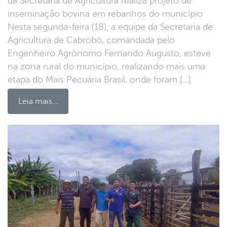
da Secretaria de Agricultura realiza projeto de
inseminação bovina em rebanhos do município
Nesta segunda-feira (18), a equipe da Secretaria de
Agricultura de Cabrobó, comandada pelo
Engenheiro Agrônomo Fernando Augusto, esteve
na zona rural do município, realizando mais uma
etapa do Mais Pecuária Brasil, onde foram […]
Leia mais…