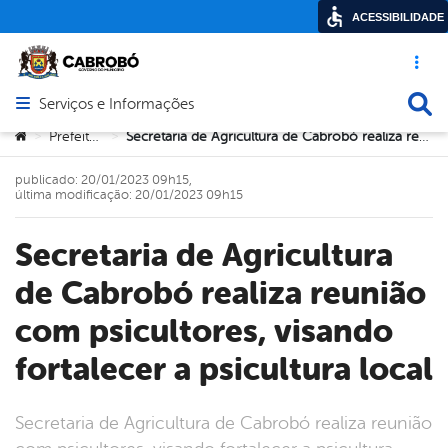
ACESSIBILIDADE
Acesso ráp
Busca
Serviços e Informações
Abrir menu principal de navegação
Você está aqui:
Prefeitura
Secretaria de Agricultura de Cabrobó realiza reunião com psicultores, visando fortalecer a psicultura local
>
>
publicado: 20/01/2023 09h15,
última modificação: 20/01/2023 09h15
Secretaria de Agricultura
de Cabrobó realiza reunião
com psicultores, visando
fortalecer a psicultura local
Secretaria de Agricultura de Cabrobó realiza reunião