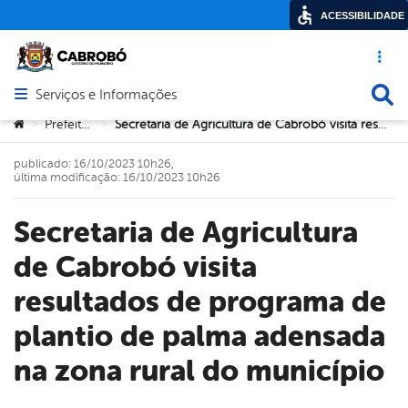
ACESSIBILIDADE
Acesso ráp
Busca
Serviços e Informações
Abrir menu principal de navegação
Você está aqui:
Prefeitura
Secretaria de Agricultura de Cabrobó visita resultados de programa de plantio de palma adensada na zona rural do município
>
>
publicado: 16/10/2023 10h26,
última modificação: 16/10/2023 10h26
Secretaria de Agricultura
de Cabrobó visita
resultados de programa de
plantio de palma adensada
na zona rural do município