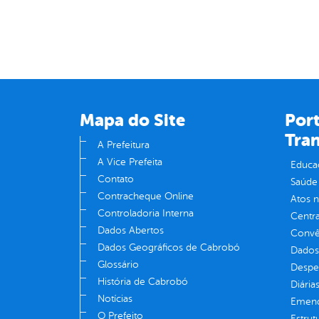
Mapa do Site
Port
Tra
A Prefeitura
A Vice Prefeita
Educa
Contato
Saúde
Contracheque Online
Atos 
Controladoria Interna
Centra
Dados Abertos
Convên
Dados Geográficos de Cabrobó
Dados
Glossário
Despe
História de Cabrobó
Diária
Notícias
Emend
O Prefeito
Estrut