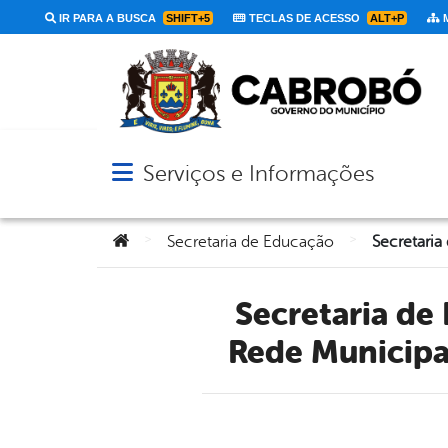
IR PARA A BUSCA
SHIFT+5
TECLAS DE ACESSO
ALT+P
M
Serviços e Informações
Abrir menu principal de navegação
Você está aqui:
>
>
Secretaria de Educação
Secretaria de Educação de Cabrobó destaca benefícios da
Rede Municipal