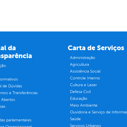
al da
Carta de Serviços
nsparência
Administração
Agricultura
ção
Assistência Social
Controle Interno
normativos
Cultura e Lazer
l de Dúvidas
Defesa Civil
ios e Transferências
Educação
 Abertos
Meio Ambiente
sas
Ouvidoria e Serviço de Informa
s
Saúde
as parlamentares
Serviços Urbanos
ura Organizacional