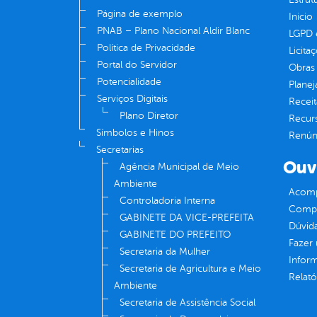
Página de exemplo
Inicio
PNAB – Plano Nacional Aldir Blanc
LGPD e
Política de Privacidade
Licita
Portal do Servidor
Obras 
Potencialidade
Plane
Serviços Digitais
Receit
Plano Diretor
Recur
Símbolos e Hinos
Renúnc
Secretarias
Ouv
Agência Municipal de Meio
Ambiente
Acomp
Controladoria Interna
Compe
GABINETE DA VICE-PREFEITA
Dúvid
GABINETE DO PREFEITO
Fazer
Secretaria da Mulher
Infor
Secretaria de Agricultura e Meio
Relató
Ambiente
Secretaria de Assistência Social