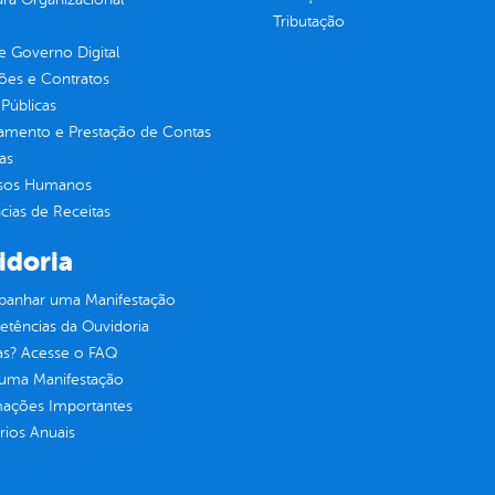
Tributação
 Governo Digital
ções e Contratos
Públicas
jamento e Prestação de Contas
as
sos Humanos
ias de Receitas
idoria
anhar uma Manifestação
tências da Ouvidoria
as? Acesse o FAQ
 uma Manifestação
mações Importantes
rios Anuais