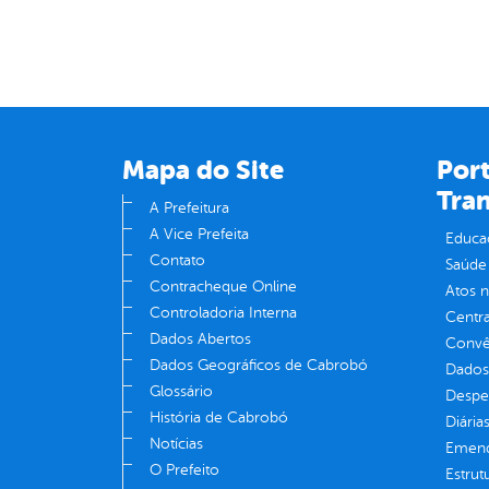
Mapa do Site
Port
Tra
A Prefeitura
A Vice Prefeita
Educa
Contato
Saúde
Contracheque Online
Atos 
Controladoria Interna
Centra
Dados Abertos
Convên
Dados Geográficos de Cabrobó
Dados
Glossário
Despe
História de Cabrobó
Diária
Notícias
Emend
O Prefeito
Estrut