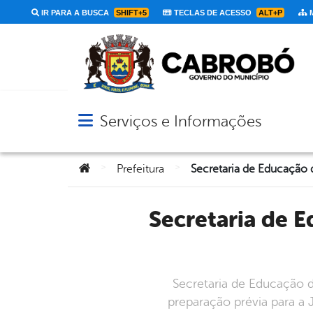
IR PARA A BUSCA
SHIFT+5
TECLAS DE ACESSO
ALT+P
M
Serviços e Informações
Abrir menu principal de navegação
Você está aqui:
>
>
Prefeitura
Secretaria de Educação de Cabrobó realiza formação interna
Secretaria de Educação 
preparação prévia para a