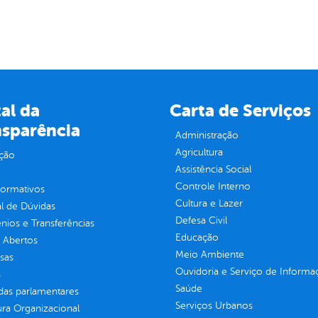
al da
Carta de Serviços
nsparência
Administração
Agricultura
ção
Assistência Social
Controle Interno
normativos
Cultura e Lazer
l de Dúvidas
Defesa Civil
ios e Transferências
Educação
 Abertos
Meio Ambiente
sas
Ouvidoria e Serviço de Informa
s
Saúde
as parlamentares
Serviços Urbanos
ura Organizacional