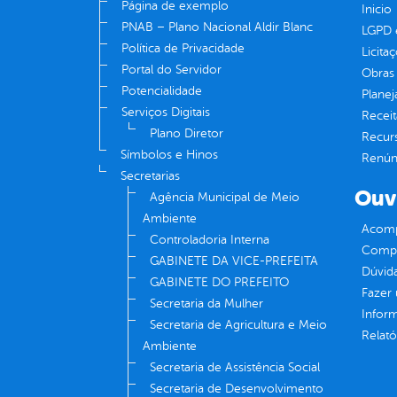
Página de exemplo
Inicio
PNAB – Plano Nacional Aldir Blanc
LGPD e
Política de Privacidade
Licita
Portal do Servidor
Obras 
Potencialidade
Plane
Serviços Digitais
Receit
Plano Diretor
Recur
Símbolos e Hinos
Renúnc
Secretarias
Ouv
Agência Municipal de Meio
Ambiente
Acomp
Controladoria Interna
Compe
GABINETE DA VICE-PREFEITA
Dúvid
GABINETE DO PREFEITO
Fazer
Secretaria da Mulher
Infor
Secretaria de Agricultura e Meio
Relató
Ambiente
Secretaria de Assistência Social
Secretaria de Desenvolvimento