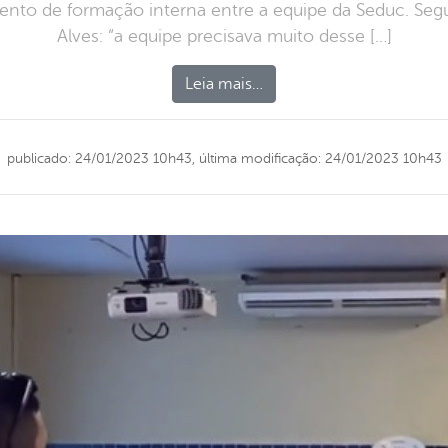
nto de formação interna entre a equipe da Seduc. Seg
Alves: “a equipe precisava muito desse […]
Leia mais…
publicado: 24/01/2023 10h43,
última modificação: 24/01/2023 10h43