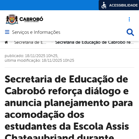
ACESSIBILIDADE
Acesso ráp
Busca
Serviços e Informações
Abrir menu principal de navegação
Você está aqui:
Secretaria de Educação
Secretaria de Educação de Cabrobó reforça diálogo e anuncia planejamento para acomodação dos estudantes da Escola Assis Chateaubriand durante reforma
>
>
publicado: 18/11/2025 10h25,
última modificação: 18/11/2025 10h25
Secretaria de Educação de
Cabrobó reforça diálogo e
anuncia planejamento para
acomodação dos
estudantes da Escola Assis
Chateaubriand durante