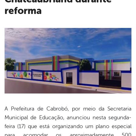
reforma
A Prefeitura de Cabrobó, por meio da Secretaria
Municipal de Educação, anunciou nesta segunda-
book
feira (17) que está organizando um plano especial
para acomodar os aproximadamente 500