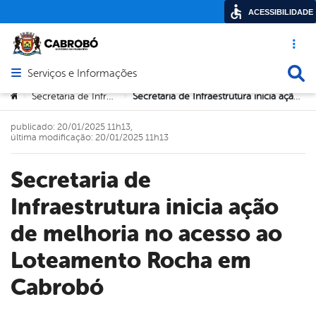
ACESSIBILIDADE
Acesso ráp
Busca
Serviços e Informações
Abrir menu principal de navegação
Você está aqui:
Secretaria de Infraestrutura
Secretaria de Infraestrutura inicia ação de melhoria no acesso ao Loteamento Rocha em Cabrobó
>
>
publicado: 20/01/2025 11h13,
última modificação: 20/01/2025 11h13
Secretaria de
Infraestrutura inicia ação
de melhoria no acesso ao
Loteamento Rocha em
Cabrobó