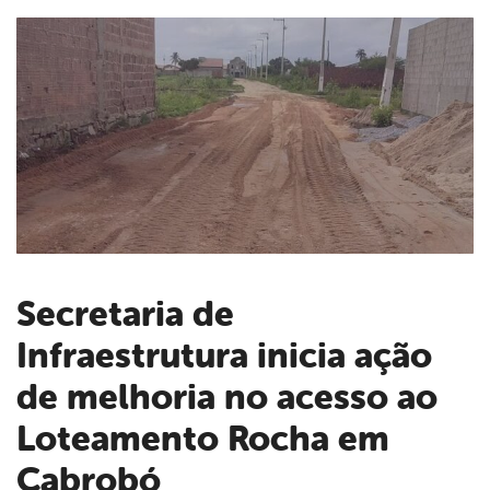
Secretaria de
Infraestrutura inicia ação
book
de melhoria no acesso ao
er
Loteamento Rocha em
Cabrobó