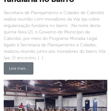
Secretaria de Planejamento e Cidades de Cabrobó
realiza reunião com moradores da Vila Ipa sobre
regularização fundiária no bairro Na noite desta
quinta-feira (2), o Governo do Município de
Cabrobó, por meio do Programa Moradia Legal
ligado à Secretaria de Planejamento e Cidades,
realizou reunião junto aos moradores do bairro Vila
Ipa. O encontro, […]
Leia mais…