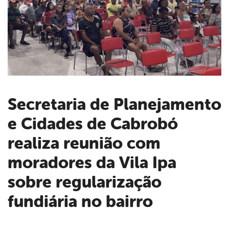
Secretaria de Planejamento
e Cidades de Cabrobó
book
realiza reunião com
er
moradores da Vila Ipa
sobre regularização
din
fundiária no bairro