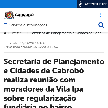
ACESSIBILIDADE
Acesso ráp
Busca
Serviços e Informações
Abrir menu principal de navegação
Você está aqui:
Prefeitura
Secretaria de Planejamento e Cidades de Cabrobó realiza reunião com moradores da Vila Ipa sobre regularização fundiária no bairro
>
>
publicado: 03/03/2023 16h37,
última modificação: 03/03/2023 16h37
Secretaria de Planejamento
e Cidades de Cabrobó
realiza reunião com
moradores da Vila Ipa
sobre regularização
fundiária no bairro