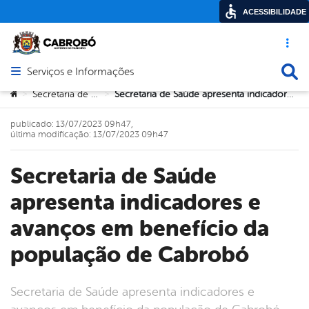
ACESSIBILIDADE
Acesso ráp
Busca
Serviços e Informações
Abrir menu principal de navegação
Você está aqui:
Secretaria de Saúde
Secretaria de Saúde apresenta indicadores e avanços em benefício da população de Cabrobó
>
>
publicado: 13/07/2023 09h47,
última modificação: 13/07/2023 09h47
Secretaria de Saúde
apresenta indicadores e
avanços em benefício da
população de Cabrobó
Secretaria de Saúde apresenta indicadores e