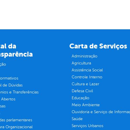
al da
Carta de Serviços
nsparência
Administração
Agricultura
ção
Assistência Social
Controle Interno
normativos
Cultura e Lazer
l de Dúvidas
Defesa Civil
ios e Transferências
Educação
 Abertos
Meio Ambiente
sas
Ouvidoria e Serviço de Informa
s
Saúde
as parlamentares
Serviços Urbanos
ura Organizacional