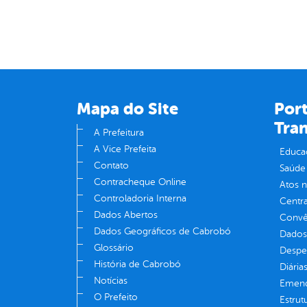
Mapa do Site
Port
Tra
A Prefeitura
A Vice Prefeita
Educa
Contato
Saúde
Contracheque Online
Atos 
Controladoria Interna
Centra
Dados Abertos
Convên
Dados Geográficos de Cabrobó
Dados
Glossário
Despe
História de Cabrobó
Diária
Notícias
Emend
O Prefeito
Estrut