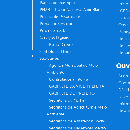
Página de exemplo
Inicio
PNAB – Plano Nacional Aldir Blanc
LGPD e
Política de Privacidade
Licita
Portal do Servidor
Obras 
Potencialidade
Plane
Serviços Digitais
Receit
Plano Diretor
Recur
Símbolos e Hinos
Renúnc
Secretarias
Ouv
Agência Municipal de Meio
Ambiente
Acomp
Controladoria Interna
Compe
GABINETE DA VICE-PREFEITA
Dúvid
GABINETE DO PREFEITO
Fazer
Secretaria da Mulher
Infor
Secretaria de Agricultura e Meio
Relató
Ambiente
Secretaria de Assistência Social
Secretaria de Desenvolvimento