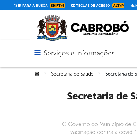
IR PARA A BUSCA
SHIFT+5
TECLAS DE ACESSO
ALT+P
M
Serviços e Informações
Abrir menu principal de navegação
Você está aqui:
>
>
Secretaria de Saúde
Secretaria de Saúde de Cabrobó anuncia nova programação
O Governo do Município de Cab
vacinação contra a covid-19