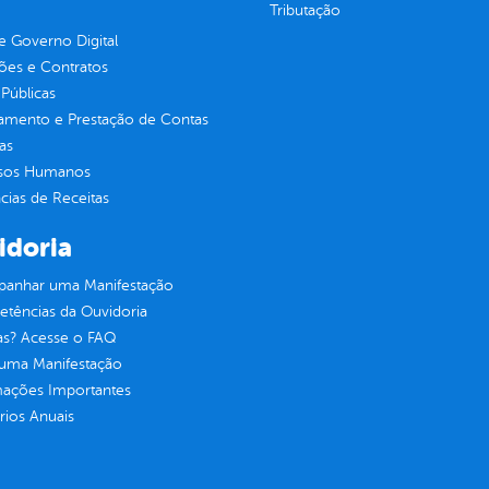
Tributação
 Governo Digital
ções e Contratos
Públicas
jamento e Prestação de Contas
as
sos Humanos
ias de Receitas
idoria
anhar uma Manifestação
tências da Ouvidoria
as? Acesse o FAQ
 uma Manifestação
mações Importantes
rios Anuais