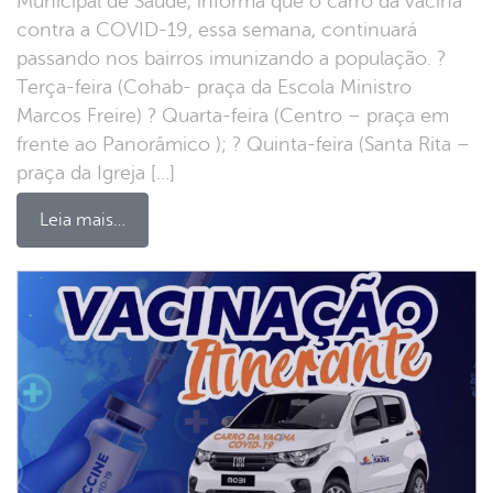
Municipal de Saúde, informa que o carro da vacina
contra a COVID-19, essa semana, continuará
passando nos bairros imunizando a população. ?
Terça-feira (Cohab- praça da Escola Ministro
Marcos Freire) ? Quarta-feira (Centro – praça em
frente ao Panorâmico ); ? Quinta-feira (Santa Rita –
praça da Igreja […]
Leia mais…