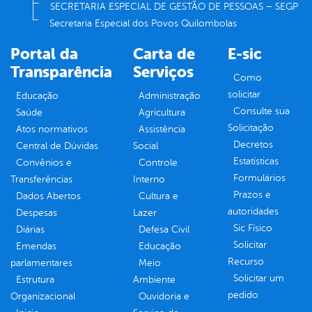
SECRETARIA ESPECIAL DE GESTÃO DE PESSOAS – SEGP
Secretaria Especial dos Povos Quilombolas
Portal da
Carta de
E-sic
Transparência
Serviços
Como
solicitar
Educação
Administração
Consulte sua
Saúde
Agricultura
Solicitação
Atos normativos
Assistência
Decretos
Central de Dúvidas
Social
Estatísticas
Convênios e
Controle
Formulários
Transferências
Interno
Prazos e
Dados Abertos
Cultura e
autoridades
Despesas
Lazer
Sic Físico
Diárias
Defesa Civil
Solicitar
Emendas
Educação
Recurso
parlamentares
Meio
Solicitar um
Estrutura
Ambiente
pedido
Organizacional
Ouvidoria e