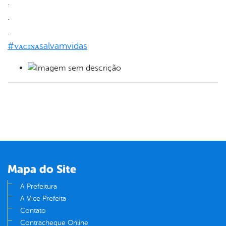
.
.
.
#ᴠᴀᴄɪɴᴀsalvamvidas
Mapa do Site
A Prefeitura
A Vice Prefeita
Contato
Contracheque Online