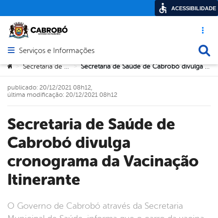
ACESSIBILIDADE
Acesso ráp
Busca
Serviços e Informações
Abrir menu principal de navegação
Você está aqui:
Secretaria de Saúde
Secretaria de Saúde de Cabrobó divulga cronograma da Vacinação Itinerante
>
>
publicado: 20/12/2021 08h12,
última modificação: 20/12/2021 08h12
Secretaria de Saúde de
Cabrobó divulga
cronograma da Vacinação
Itinerante
O Governo de Cabrobó através da Secretaria