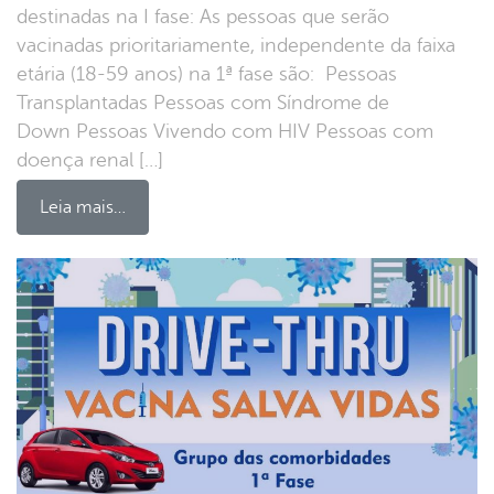
destinadas na I fase: As pessoas que serão
vacinadas prioritariamente, independente da faixa
etária (18-59 anos) na 1ª fase são: Pessoas
Transplantadas Pessoas com Síndrome de
Down Pessoas Vivendo com HIV Pessoas com
doença renal […]
Leia mais…