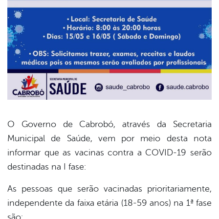
O Governo de Cabrobó, através da Secretaria
Municipal de Saúde, vem por meio desta nota
book
informar que as vacinas contra a COVID-19 serão
destinadas na I fase:
er
As pessoas que serão vacinadas prioritariamente,
independente da faixa etária (18-59 anos) na 1ª fase
din
são: