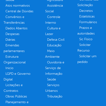
Solicitação
Atos normativos
Assistência
Decretos
Central de Dúvidas
Social
Estatísticas
Convênios e
Controle
Formulários
Transferências
Interno
Prazos e
Dados Abertos
Cultura e
autoridades
Despesas
Lazer
Sic Físico
Diárias
Defesa Civil
Solicitar
Emendas
Educação
Recurso
parlamentares
Meio
Solicitar um
Estrutura
Ambiente
pedido
Organizacional
Ouvidoria e
Inicio
Serviço de
LGPD e Governo
Informação
Digital
Saúde
Licitações e
Serviços
Contratos
Urbanos
Obras Públicas
Tributação
Planejamento e