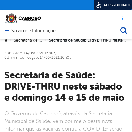
ACESSIBILIDADE
Acesso ráp
Busca
Serviços e Informações
Abrir menu principal de navegação
Você está aqui:
Secretaria de Saúde
Secretaria de Saúde: DRIVE-THRU neste sábado e domingo 14 e 15 de maio
>
>
publicado: 14/05/2021 16h05,
última modificação: 14/05/2021 16h05
Secretaria de Saúde:
DRIVE-THRU neste sábado
e domingo 14 e 15 de maio
O Governo de Cabrobó, através da Secretaria
Municipal de Saúde, vem por meio desta nota
informar que as vacinas contra a COVID-19 serão