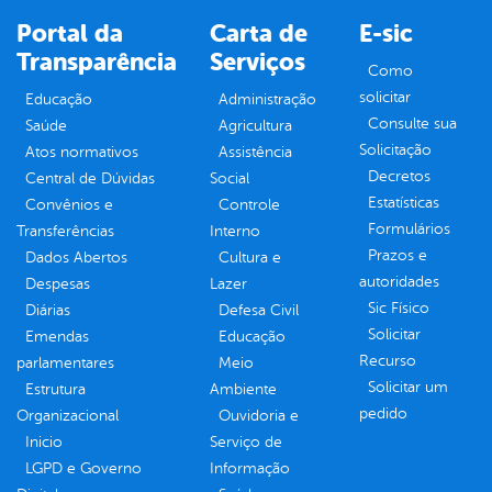
Portal da
Carta de
E-sic
Transparência
Serviços
Como
solicitar
Educação
Administração
Consulte sua
Saúde
Agricultura
Solicitação
Atos normativos
Assistência
Decretos
Central de Dúvidas
Social
Estatísticas
Convênios e
Controle
Formulários
Transferências
Interno
Prazos e
Dados Abertos
Cultura e
autoridades
Despesas
Lazer
Sic Físico
Diárias
Defesa Civil
Solicitar
Emendas
Educação
Recurso
parlamentares
Meio
Solicitar um
Estrutura
Ambiente
pedido
Organizacional
Ouvidoria e
Inicio
Serviço de
LGPD e Governo
Informação