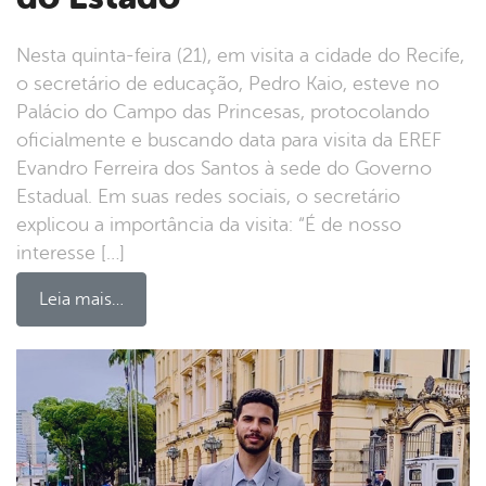
Nesta quinta-feira (21), em visita a cidade do Recife,
o secretário de educação, Pedro Kaio, esteve no
Palácio do Campo das Princesas, protocolando
oficialmente e buscando data para visita da EREF
Evandro Ferreira dos Santos à sede do Governo
Estadual. Em suas redes sociais, o secretário
explicou a importância da visita: “É de nosso
interesse […]
Leia mais…