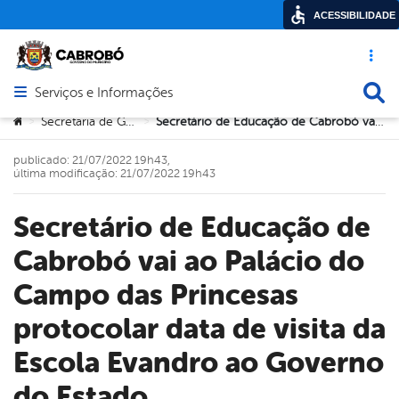
ACESSIBILIDADE
Acesso ráp
Busca
Serviços e Informações
Abrir menu principal de navegação
Você está aqui:
Secretaria de Governo
Secretário de Educação de Cabrobó vai ao Palácio do Campo das Princesas protocolar data de visita da Escola Evandro ao Governo do Estado
>
>
publicado: 21/07/2022 19h43,
última modificação: 21/07/2022 19h43
Secretário de Educação de
Cabrobó vai ao Palácio do
Campo das Princesas
protocolar data de visita da
Escola Evandro ao Governo
do Estado