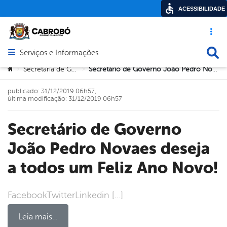
ACESSIBILIDADE
Acesso ráp
Busca
Serviços e Informações
Abrir menu principal de navegação
Você está aqui:
Secretaria de Governo
Secretário de Governo João Pedro Novaes deseja a todos um Feliz Ano Novo!
>
>
publicado: 31/12/2019 06h57,
última modificação: 31/12/2019 06h57
Secretário de Governo
João Pedro Novaes deseja
a todos um Feliz Ano Novo!
FacebookTwitterLinkedin […]
Leia mais…