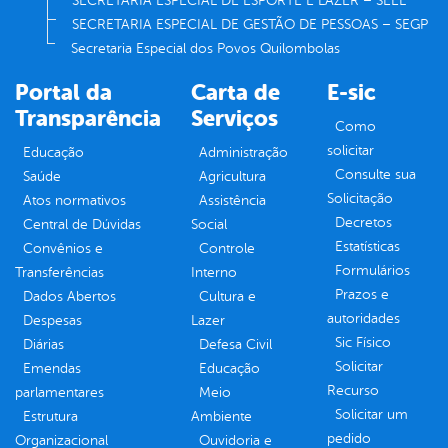
SECRETARIA ESPECIAL DE ESPORTE E LAZER – SEEL
SECRETARIA ESPECIAL DE GESTÃO DE PESSOAS – SEGP
Secretaria Especial dos Povos Quilombolas
Portal da
Carta de
E-sic
Transparência
Serviços
Como
solicitar
Educação
Administração
Consulte sua
Saúde
Agricultura
Solicitação
Atos normativos
Assistência
Decretos
Central de Dúvidas
Social
Estatísticas
Convênios e
Controle
Formulários
Transferências
Interno
Prazos e
Dados Abertos
Cultura e
autoridades
Despesas
Lazer
Sic Físico
Diárias
Defesa Civil
Solicitar
Emendas
Educação
Recurso
parlamentares
Meio
Solicitar um
Estrutura
Ambiente
pedido
Organizacional
Ouvidoria e