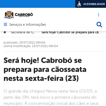
ACESSIBILIDADE
Acesso ráp
Busca
Serviços e Informações
Abrir menu principal de navegação
Você está aqui:
Secretaria de Governo
Será hoje! Cabrobó se prepara para cãosseata nesta sexta-feira (23)
>
>
publicado: 23/07/2021 09h04,
última modificação: 23/07/2021 09h04
Será hoje! Cabrobó se
prepara para cãosseata
nesta sexta-feira (23)
O grande dia chegou! Nesta sexta-feira (23/07), a
partir das 19h, terá inicio a primeira cãosseata do
município. A concentração inicial dos cães e seus