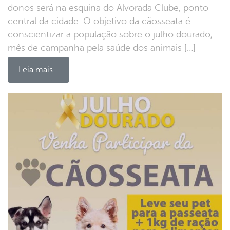
donos será na esquina do Alvorada Clube, ponto
central da cidade. O objetivo da cãosseata é
conscientizar a população sobre o julho dourado,
mês de campanha pela saúde dos animais […]
Leia mais…