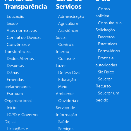
Transparência
Serviços
Como
solicitar
Educação
Administração
Consulte sua
Saúde
Agricultura
Solicitação
Atos normativos
Assistência
Decretos
Central de Dúvidas
Social
Estatísticas
Convênios e
Controle
Formulários
Transferências
Interno
Prazos e
Dados Abertos
Cultura e
autoridades
Despesas
Lazer
Sic Físico
Diárias
Defesa Civil
Solicitar
Emendas
Educação
Recurso
parlamentares
Meio
Solicitar um
Estrutura
Ambiente
pedido
Organizacional
Ouvidoria e
Inicio
Serviço de
LGPD e Governo
Informação
Digital
Saúde
Licitações e
Serviços