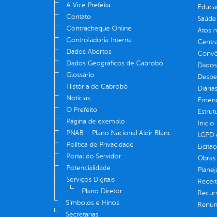
A Vice Prefeita
Educa
Contato
Saúde
Contracheque Online
Atos 
Controladoria Interna
Centra
Dados Abertos
Convên
Dados Geográficos de Cabrobó
Dados
Glossário
Despe
História de Cabrobó
Diária
Notícias
Emend
O Prefeito
Estrut
Página de exemplo
Inicio
PNAB – Plano Nacional Aldir Blanc
LGPD e
Política de Privacidade
Licita
Portal do Servidor
Obras 
Potencialidade
Plane
Serviços Digitais
Receit
Plano Diretor
Recur
Símbolos e Hinos
Renúnc
Secretarias