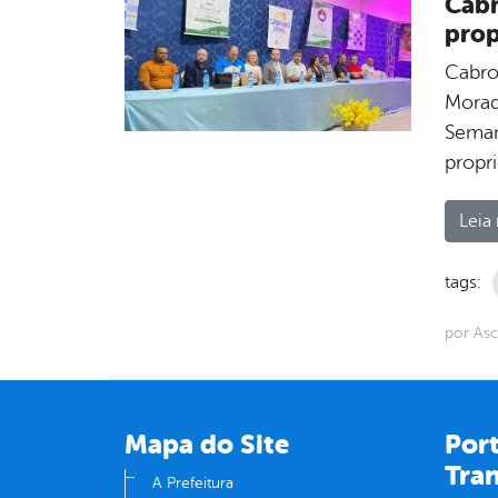
Cabr
prop
Cabro
Morad
Seman
propr
Leia 
tags:
por As
Mapa do Site
Port
Tra
A Prefeitura