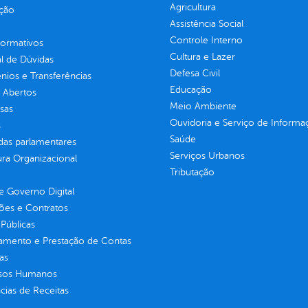
Agricultura
ção
Assistência Social
Controle Interno
normativos
Cultura e Lazer
l de Dúvidas
Defesa Civil
ios e Transferências
Educação
 Abertos
Meio Ambiente
sas
Ouvidoria e Serviço de Informa
s
Saúde
as parlamentares
Serviços Urbanos
ura Organizacional
Tributação
 Governo Digital
ções e Contratos
Públicas
jamento e Prestação de Contas
as
sos Humanos
ias de Receitas