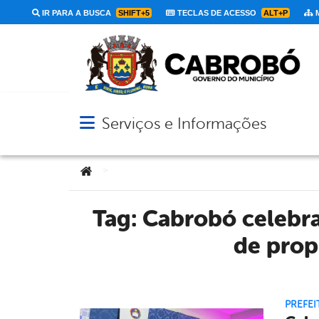
IR PARA A BUSCA
SHIFT+5
TECLAS DE ACESSO
ALT+P
M
Serviços e Informações
Abrir menu principal de navegação
Você está aqui:
>
Tag:
Cabrobó celebra
de prop
PREFEI