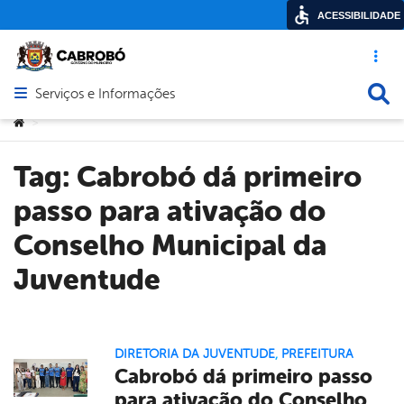
ACESSIBILIDADE
Acesso ráp
Busca
Serviços e Informações
Abrir menu principal de navegação
Você está aqui:
>
Tag:
Cabrobó dá primeiro
passo para ativação do
Conselho Municipal da
Juventude
DIRETORIA DA JUVENTUDE
,
PREFEITURA
Cabrobó dá primeiro passo
para ativação do Conselho