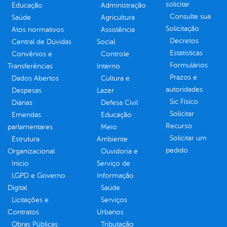
solicitar
Educação
Administração
Consulte sua
Saúde
Agricultura
Solicitação
Atos normativos
Assistência
Decretos
Central de Dúvidas
Social
Estatísticas
Convênios e
Controle
Formulários
Transferências
Interno
Prazos e
Dados Abertos
Cultura e
autoridades
Despesas
Lazer
Sic Físico
Diárias
Defesa Civil
Solicitar
Emendas
Educação
Recurso
parlamentares
Meio
Solicitar um
Estrutura
Ambiente
pedido
Organizacional
Ouvidoria e
Inicio
Serviço de
LGPD e Governo
Informação
Digital
Saúde
Licitações e
Serviços
Contratos
Urbanos
Obras Públicas
Tributação