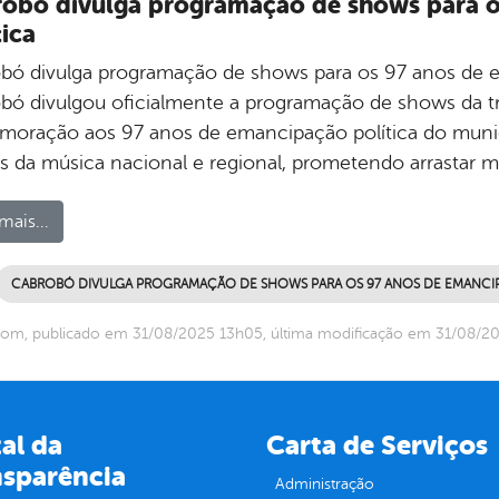
obó divulga programação de shows para o
tica
bó divulga programação de shows para os 97 anos de e
bó divulgou oficialmente a programação de shows da tr
oração aos 97 anos de emancipação política do municíp
 da música nacional e regional, prometendo arrastar mu
mais...
CABROBÓ DIVULGA PROGRAMAÇÃO DE SHOWS PARA OS 97 ANOS DE EMANCI
com, publicado em 31/08/2025 13h05, última modificação em 31/08/2
al da
Carta de Serviços
nsparência
Administração