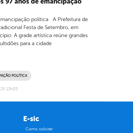
s 97 anos de emancipação
mancipação política A Prefeitura de
adicional Festa de Setembro, em
io. A grade artística reúne grandes
ltidões para a cidade
PAÇÃO POLÍTICA
025 13h05
E-sic
Como solicitar