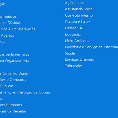
Agricultura
ção
Assistência Social
Controle Interno
normativos
Cultura e Lazer
l de Dúvidas
Defesa Civil
ios e Transferências
Educação
 Abertos
Meio Ambiente
sas
Ouvidoria e Serviço de Informa
s
Saúde
as parlamentares
Serviços Urbanos
ura Organizacional
Tributação
 Governo Digital
ções e Contratos
Públicas
jamento e Prestação de Contas
as
sos Humanos
ias de Receitas