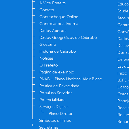
A Vice Prefeita
Educa
Contato
Saúde
Contracheque Online
Atos 
Controladoria Interna
Centra
Dados Abertos
Convên
Dados Geográficos de Cabrobó
Dados
Glossário
Despe
História de Cabrobó
Diária
Notícias
Emend
O Prefeito
Estrut
Página de exemplo
Inicio
PNAB – Plano Nacional Aldir Blanc
LGPD e
Política de Privacidade
Licita
Portal do Servidor
Obras 
Potencialidade
Plane
Serviços Digitais
Receit
Plano Diretor
Recur
Símbolos e Hinos
Renúnc
Secretarias