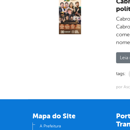
Cabr
polí
Cabro
Cabro
comem
nomes
Leia 
tags:
por As
Mapa do Site
Port
Tra
A Prefeitura