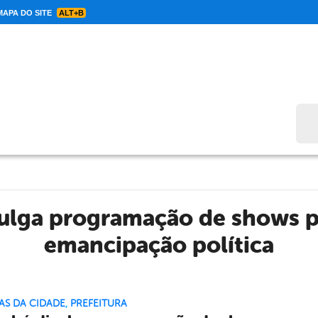
APA DO SITE
ALT+B
Bus
ulga programação de shows pa
emancipação política
AS DA CIDADE
,
PREFEITURA