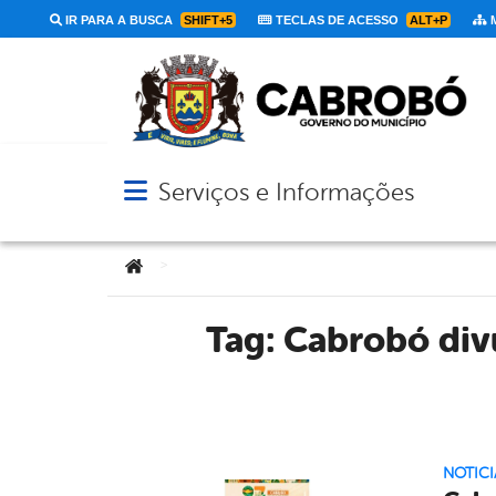
IR PARA A BUSCA
SHIFT+5
TECLAS DE ACESSO
ALT+P
M
Serviços e Informações
Abrir menu principal de navegação
Você está aqui:
>
Tag:
Cabrobó div
NOTICI