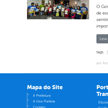
O Gov
de es
senti
impor
Leia 
tags:
por As
Mapa do Site
Port
Tra
A Prefeitura
A Vice Prefeita
Educa
Contato