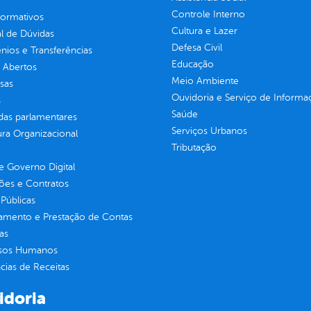
Controle Interno
normativos
Cultura e Lazer
l de Dúvidas
Defesa Civil
ios e Transferências
Educação
 Abertos
Meio Ambiente
sas
Ouvidoria e Serviço de Informa
s
Saúde
as parlamentares
Serviços Urbanos
ura Organizacional
Tributação
 Governo Digital
ções e Contratos
Públicas
jamento e Prestação de Contas
as
sos Humanos
ias de Receitas
idoria