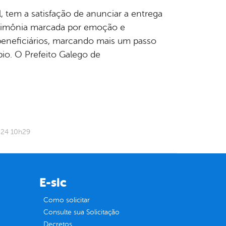
 tem a satisfação de anunciar a entrega
erimônia marcada por emoção e
beneficiários, marcando mais um passo
io. O Prefeito Galego de
024 10h29
E-sic
Como solicitar
Consulte sua Solicitação
Decretos