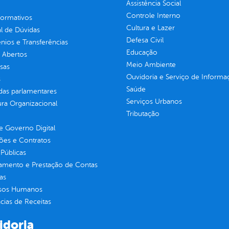
Assistência Social
Controle Interno
normativos
Cultura e Lazer
l de Dúvidas
Defesa Civil
ios e Transferências
Educação
 Abertos
Meio Ambiente
sas
Ouvidoria e Serviço de Informa
s
Saúde
as parlamentares
Serviços Urbanos
ura Organizacional
Tributação
 Governo Digital
ções e Contratos
Públicas
jamento e Prestação de Contas
as
sos Humanos
ias de Receitas
idoria