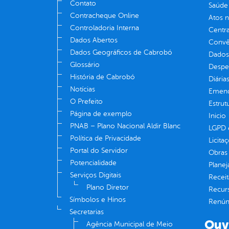
Contato
Saúde
Contracheque Online
Atos 
Controladoria Interna
Centra
Dados Abertos
Convên
Dados Geográficos de Cabrobó
Dados
Glossário
Despe
História de Cabrobó
Diária
Notícias
Emend
O Prefeito
Estrut
Página de exemplo
Inicio
PNAB – Plano Nacional Aldir Blanc
LGPD e
Política de Privacidade
Licita
Portal do Servidor
Obras 
Potencialidade
Plane
Serviços Digitais
Receit
Plano Diretor
Recur
Símbolos e Hinos
Renúnc
Secretarias
Ouv
Agência Municipal de Meio