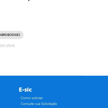
CABROBOENSES
025 10h41
E-sic
Como solicitar
Consulte sua Solicitação