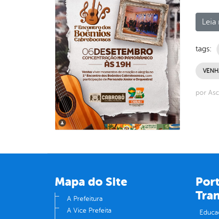
Leia 
tags:
VENH
por As
Mapa do Site
Port
Tra
A Prefeitura
A Vice Prefeita
Educa