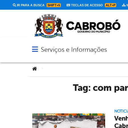
IR PARA A BUSCA
SHIFT+5
TECLAS DE ACESSO
ALT+P
M
Serviços e Informações
Abrir menu principal de navegação
Você está aqui:
>
Tag:
com par
NOTICI
Venh
Cabr