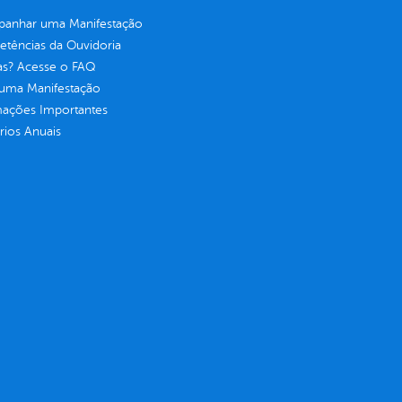
anhar uma Manifestação
tências da Ouvidoria
as? Acesse o FAQ
 uma Manifestação
mações Importantes
rios Anuais