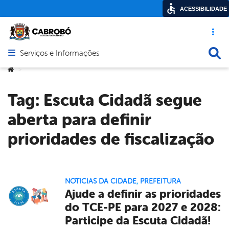
ACESSIBILIDADE
Acesso ráp
Busca
Serviços e Informações
Abrir menu principal de navegação
Você está aqui:
>
Tag:
Escuta Cidadã segue
aberta para definir
prioridades de fiscalização
NOTICIAS DA CIDADE
,
PREFEITURA
Ajude a definir as prioridades
do TCE-PE para 2027 e 2028:
Participe da Escuta Cidadã!