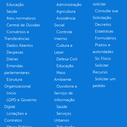
solicitar
Educação
Administração
Consulte sua
Saúde
Agricultura
Solicitação
Atos normativos
Assistência
Decretos
Central de Dúvidas
Social
Estatísticas
Convênios e
Controle
Formulários
Transferências
Interno
Prazos e
Dados Abertos
Cultura e
autoridades
Despesas
Lazer
Sic Físico
Diárias
Defesa Civil
Solicitar
Emendas
Educação
Recurso
parlamentares
Meio
Solicitar um
Estrutura
Ambiente
pedido
Organizacional
Ouvidoria e
Inicio
Serviço de
LGPD e Governo
Informação
Digital
Saúde
Licitações e
Serviços
Contratos
Urbanos