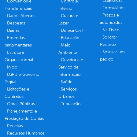
Estatísticas
Convênios e
Controle
Formulários
Transferências
Interno
Prazos e
Dados Abertos
Cultura e
autoridades
Despesas
Lazer
Sic Físico
Diárias
Defesa Civil
Solicitar
Emendas
Educação
Recurso
parlamentares
Meio
Solicitar um
Estrutura
Ambiente
pedido
Organizacional
Ouvidoria e
Inicio
Serviço de
LGPD e Governo
Informação
Digital
Saúde
Licitações e
Serviços
Contratos
Urbanos
Obras Públicas
Tributação
Planejamento e
Prestação de Contas
Receitas
Recursos Humanos