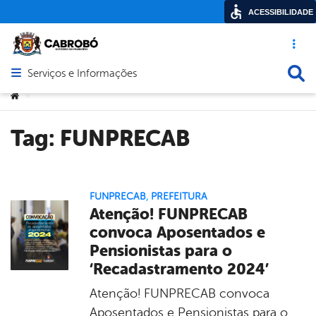
ACESSIBILIDADE
Acesso ráp
Busca
Serviços e Informações
Abrir menu principal de navegação
Você está aqui:
>
Tag:
FUNPRECAB
FUNPRECAB
,
PREFEITURA
Atenção! FUNPRECAB
convoca Aposentados e
Pensionistas para o
‘Recadastramento 2024’
Atenção! FUNPRECAB convoca
Aposentados e Pensionistas para o