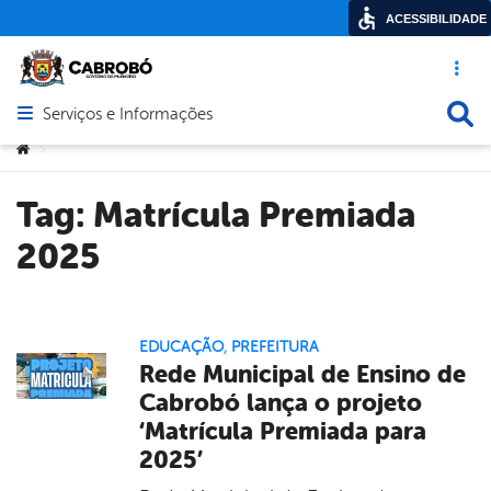
ACESSIBILIDADE
Acesso ráp
Busca
Serviços e Informações
Abrir menu principal de navegação
Você está aqui:
>
Tag:
Matrícula Premiada
2025
EDUCAÇÃO
,
PREFEITURA
Rede Municipal de Ensino de
Cabrobó lança o projeto
‘Matrícula Premiada para
2025’