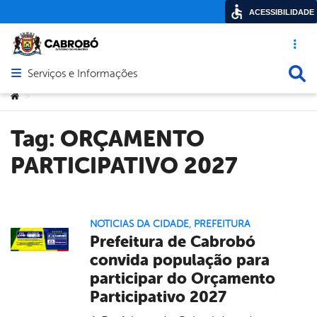
ACESSIBILIDADE
Acesso ráp
Busca
Serviços e Informações
Abrir menu principal de navegação
Você está aqui:
>
Tag:
ORÇAMENTO
PARTICIPATIVO 2027
NOTICIAS DA CIDADE
,
PREFEITURA
Prefeitura de Cabrobó
convida população para
participar do Orçamento
Participativo 2027