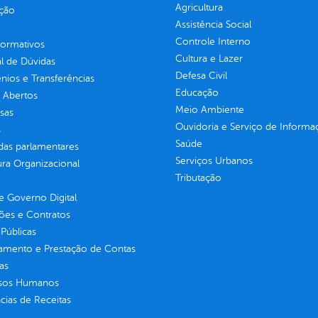
Agricultura
ção
Assistência Social
Controle Interno
normativos
Cultura e Lazer
l de Dúvidas
Defesa Civil
ios e Transferências
Educação
 Abertos
Meio Ambiente
sas
Ouvidoria e Serviço de Informa
s
Saúde
as parlamentares
Serviços Urbanos
ura Organizacional
Tributação
 Governo Digital
ções e Contratos
Públicas
jamento e Prestação de Contas
as
sos Humanos
ias de Receitas