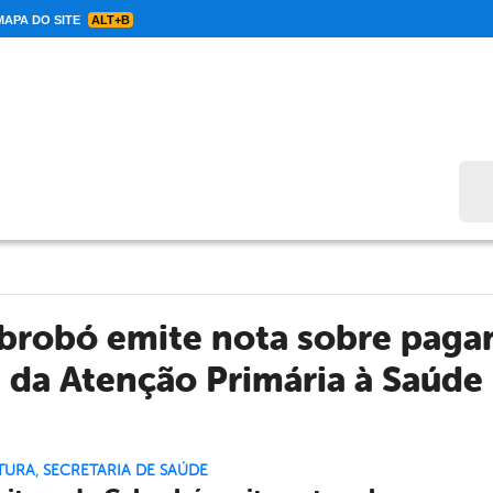
APA DO SITE
ALT+B
Bus
abrobó emite nota sobre paga
da Atenção Primária à Saúde
TURA
,
SECRETARIA DE SAÚDE