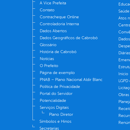
A Vice Prefeita
Educa
Contato
Saúde
Contracheque Online
Atos 
Controladoria Interna
Centra
Dados Abertos
Convên
Dados Geográficos de Cabrobó
Dados
Glossário
Despe
História de Cabrobó
Diária
Notícias
Emend
O Prefeito
Estrut
Página de exemplo
Inicio
PNAB – Plano Nacional Aldir Blanc
LGPD e
Política de Privacidade
Licita
Portal do Servidor
Obras 
Potencialidade
Plane
Serviços Digitais
Receit
Plano Diretor
Recur
Símbolos e Hinos
Renúnc
Secretarias