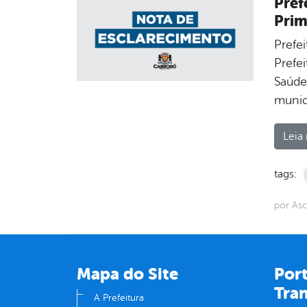
Pref
Prim
Prefe
Prefe
Saúde
munici
Leia 
tags:
por Asc
Mapa do Site
Port
Tra
A Prefeitura