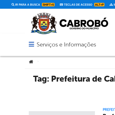
IR PARA A BUSCA
SHIFT+5
TECLAS DE ACESSO
ALT+P
M
Serviços e Informações
Abrir menu principal de navegação
Você está aqui:
>
Tag:
Prefeitura de C
PREFEI