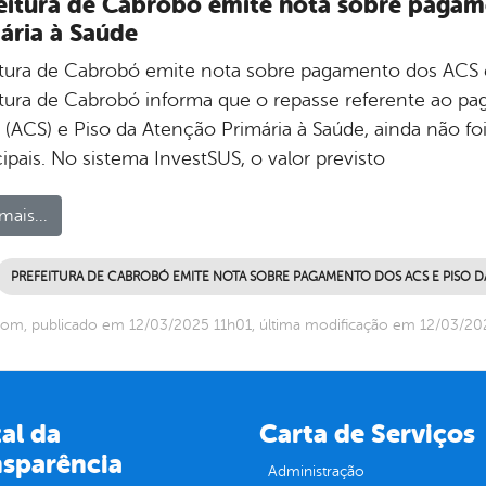
eitura de Cabrobó emite nota sobre pagam
ária à Saúde
itura de Cabrobó emite nota sobre pagamento dos ACS 
itura de Cabrobó informa que o repasse referente ao 
 (ACS) e Piso da Atenção Primária à Saúde, ainda não fo
pais. No sistema InvestSUS, o valor previsto
mais...
PREFEITURA DE CABROBÓ EMITE NOTA SOBRE PAGAMENTO DOS ACS E PISO D
om, publicado em 12/03/2025 11h01, última modificação em 12/03/20
al da
Carta de Serviços
nsparência
Administração