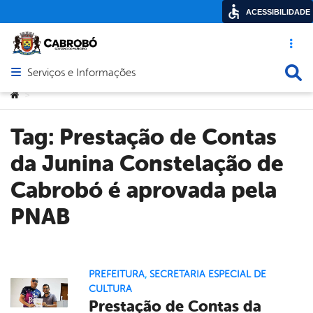
ACESSIBILIDADE
Acesso ráp
Busca
Serviços e Informações
Abrir menu principal de navegação
Você está aqui:
>
Tag:
Prestação de Contas
da Junina Constelação de
Cabrobó é aprovada pela
PNAB
PREFEITURA
,
SECRETARIA ESPECIAL DE
CULTURA
Prestação de Contas da