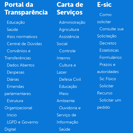
Portal da
Carta de
E-sic
Transparência
Serviços
Como
solicitar
Educação
Administração
Consulte sua
Saúde
Agricultura
Solicitação
Atos normativos
Assistência
Decretos
Central de Dúvidas
Social
Estatísticas
Convênios e
Controle
Formulários
Transferências
Interno
Prazos e
Dados Abertos
Cultura e
autoridades
Despesas
Lazer
Sic Físico
Diárias
Defesa Civil
Solicitar
Emendas
Educação
Recurso
parlamentares
Meio
Solicitar um
Estrutura
Ambiente
pedido
Organizacional
Ouvidoria e
Inicio
Serviço de
LGPD e Governo
Informação
Digital
Saúde