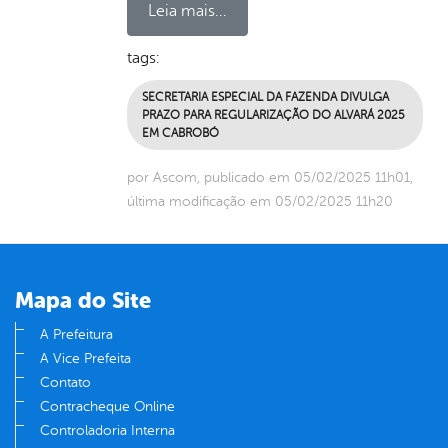
Leia mais...
tags:
SECRETARIA ESPECIAL DA FAZENDA DIVULGA
PRAZO PARA REGULARIZAÇÃO DO ALVARÁ 2025
EM CABROBÓ
por Ascom, publicado em 05/02/2025 11h01,
última modificação em 05/02/2025 11h20
Mapa do Site
A Prefeitura
A Vice Prefeita
Contato
Contracheque Online
Controladoria Interna