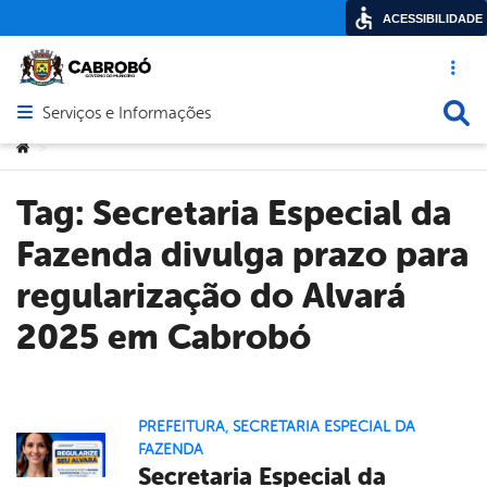
ACESSIBILIDADE
Acesso ráp
Busca
Serviços e Informações
Abrir menu principal de navegação
Você está aqui:
>
Tag:
Secretaria Especial da
Fazenda divulga prazo para
regularização do Alvará
2025 em Cabrobó
PREFEITURA
,
SECRETARIA ESPECIAL DA
FAZENDA
Secretaria Especial da