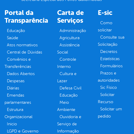
Portal da
Carta de
E-sic
Transparência
Serviços
Como
solicitar
Educação
Administração
Consulte sua
Saúde
Agricultura
Solicitação
Atos normativos
Assistência
Decretos
Central de Dúvidas
Social
Estatísticas
Convênios e
Controle
Formulários
Transferências
Interno
Prazos e
Dados Abertos
Cultura e
autoridades
Despesas
Lazer
Sic Físico
Diárias
Defesa Civil
Solicitar
Emendas
Educação
Recurso
parlamentares
Meio
Solicitar um
Estrutura
Ambiente
pedido
Organizacional
Ouvidoria e
Inicio
Serviço de
LGPD e Governo
Informação