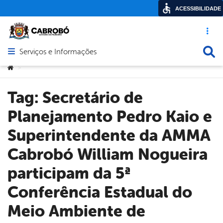
ACESSIBILIDADE
Acesso ráp
Busca
Serviços e Informações
Abrir menu principal de navegação
Você está aqui:
>
Tag:
Secretário de
Planejamento Pedro Kaio e
Superintendente da AMMA
Cabrobó William Nogueira
participam da 5ª
Conferência Estadual do
Meio Ambiente de