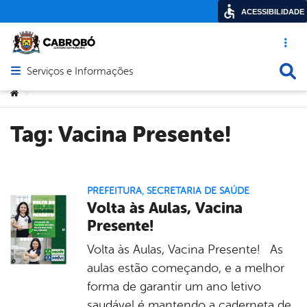
ACESSIBILIDADE
Acesso ráp
Busca
Serviços e Informações
Abrir menu principal de navegação
Você está aqui:
>
Tag:
Vacina Presente!
PREFEITURA
,
SECRETARIA DE SAÚDE
Volta às Aulas, Vacina
Presente!
Volta às Aulas, Vacina Presente! As
aulas estão começando, e a melhor
forma de garantir um ano letivo
saudável é mantendo a caderneta de