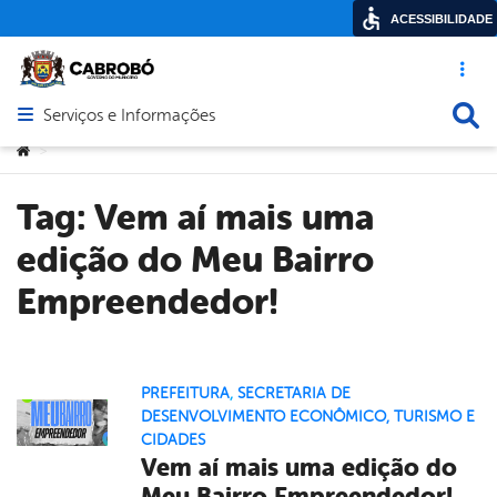
ACESSIBILIDADE
Acesso ráp
Busca
Serviços e Informações
Abrir menu principal de navegação
Você está aqui:
>
Tag:
Vem aí mais uma
edição do Meu Bairro
Empreendedor!
PREFEITURA
,
SECRETARIA DE
DESENVOLVIMENTO ECONÔMICO, TURISMO E
CIDADES
Vem aí mais uma edição do
Meu Bairro Empreendedor!