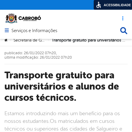
ACESSIBILIDADE
Acesso ráp
Busca
Serviços e Informações
Abrir menu principal de navegação
Você está aqui:
Secretaria de Governo
Transporte gratuito para universitários e alunos de cursos técnicos.
>
>
publicado: 26/01/2022 07h20,
última modificação: 26/01/2022 07h20
Transporte gratuito para
universitários e alunos de
cursos técnicos.
Estamos introduzindo mais um benefício para os
nossos estudantes.Os matriculados em cursos
técnicos ou superiores das cidades de Salgueiro e