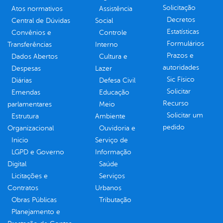
Solicitação
Atos normativos
Assistência
Decretos
Central de Dúvidas
Social
Estatísticas
Convênios e
Controle
Formulários
Transferências
Interno
Prazos e
Dados Abertos
Cultura e
autoridades
Despesas
Lazer
Sic Físico
Diárias
Defesa Civil
Solicitar
Emendas
Educação
Recurso
parlamentares
Meio
Solicitar um
Estrutura
Ambiente
pedido
Organizacional
Ouvidoria e
Inicio
Serviço de
LGPD e Governo
Informação
Digital
Saúde
Licitações e
Serviços
Contratos
Urbanos
Obras Públicas
Tributação
Planejamento e