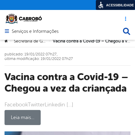
ACESSIBILIDADE
Acesso ráp
Busca
Serviços e Informações
Abrir menu principal de navegação
Você está aqui:
Secretaria de Governo
Vacina contra a Covid-19 – Chegou a vez da criançada
>
>
publicado: 19/01/2022 07h27,
última modificação: 19/01/2022 07h27
Vacina contra a Covid-19 –
Chegou a vez da criançada
FacebookTwitterLinkedin […]
Leia mais…