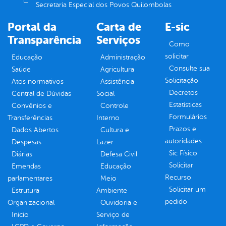
Secretaria Especial dos Povos Quilombolas
Portal da
Carta de
E-sic
Transparência
Serviços
Como
solicitar
Educação
Administração
Consulte sua
Saúde
Agricultura
Solicitação
Atos normativos
Assistência
Decretos
Central de Dúvidas
Social
Estatísticas
Convênios e
Controle
Formulários
Transferências
Interno
Prazos e
Dados Abertos
Cultura e
autoridades
Despesas
Lazer
Sic Físico
Diárias
Defesa Civil
Solicitar
Emendas
Educação
Recurso
parlamentares
Meio
Solicitar um
Estrutura
Ambiente
pedido
Organizacional
Ouvidoria e
Inicio
Serviço de