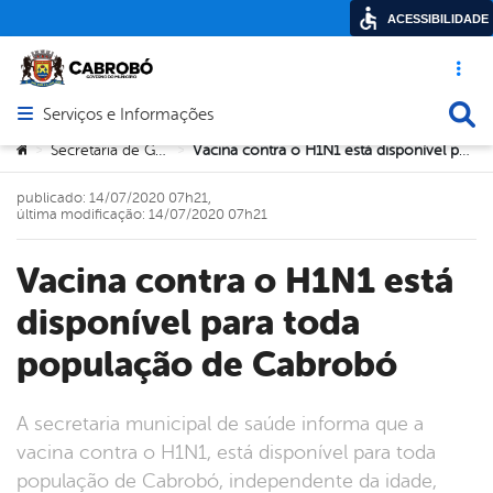
ACESSIBILIDADE
Acesso ráp
Busca
Serviços e Informações
Abrir menu principal de navegação
Você está aqui:
Secretaria de Governo
Vacina contra o H1N1 está disponível para toda população de Cabrobó
>
>
publicado: 14/07/2020 07h21,
última modificação: 14/07/2020 07h21
Vacina contra o H1N1 está
disponível para toda
população de Cabrobó
A secretaria municipal de saúde informa que a
vacina contra o H1N1, está disponível para toda
população de Cabrobó, independente da idade,