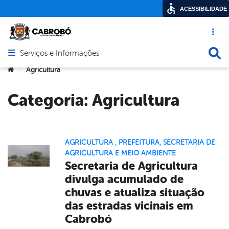
ACESSIBILIDADE
Acesso ráp
Busca
Serviços e Informações
Abrir menu principal de navegação
Você está aqui:
Agricultura
>
Categoria:
Agricultura
AGRICULTURA
,
PREFEITURA
,
SECRETARIA DE
AGRICULTURA E MEIO AMBIENTE
Secretaria de Agricultura
divulga acumulado de
chuvas e atualiza situação
das estradas vicinais em
Cabrobó