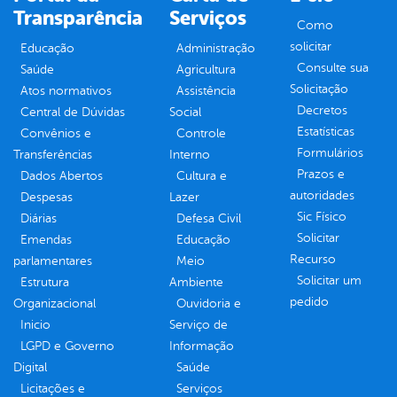
Transparência
Serviços
Como
solicitar
Educação
Administração
Consulte sua
Saúde
Agricultura
Solicitação
Atos normativos
Assistência
Decretos
Central de Dúvidas
Social
Estatísticas
Convênios e
Controle
Formulários
Transferências
Interno
Prazos e
Dados Abertos
Cultura e
autoridades
Despesas
Lazer
Sic Físico
Diárias
Defesa Civil
Solicitar
Emendas
Educação
Recurso
parlamentares
Meio
Solicitar um
Estrutura
Ambiente
pedido
Organizacional
Ouvidoria e
Inicio
Serviço de
LGPD e Governo
Informação
Digital
Saúde
Licitações e
Serviços