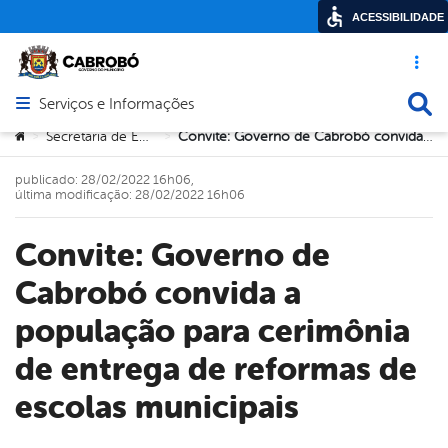
ACESSIBILIDADE
Acesso ráp
Busca
Serviços e Informações
Abrir menu principal de navegação
Você está aqui:
Secretaria de Educação
Convite: Governo de Cabrobó convida a população para cerimônia de entrega de reformas de escolas municipais
>
>
publicado: 28/02/2022 16h06,
última modificação: 28/02/2022 16h06
Convite: Governo de
Cabrobó convida a
população para cerimônia
de entrega de reformas de
escolas municipais