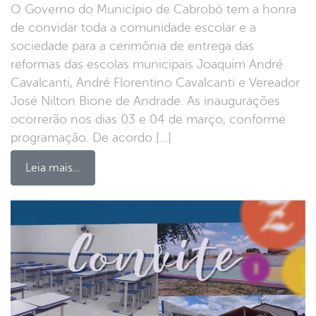
O Governo do Município de Cabrobó tem a honra
de convidar toda a comunidade escolar e a
sociedade para a cerimônia de entrega das
reformas das escolas municipais Joaquim André
Cavalcanti, André Florentino Cavalcanti e Vereador
José Nilton Bione de Andrade. As inaugurações
ocorrerão nos dias 03 e 04 de março, conforme
programação. De acordo […]
Leia mais…