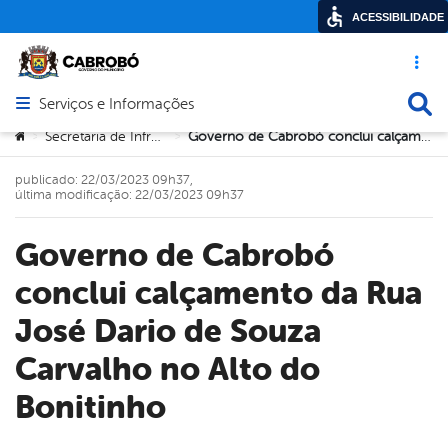
ACESSIBILIDADE
Acesso ráp
Busca
Serviços e Informações
Abrir menu principal de navegação
Você está aqui:
Secretaria de Infraestrutura
Governo de Cabrobó conclui calçamento da Rua José Dario de Souza Carvalho no Alto do Bonitinho
>
>
publicado: 22/03/2023 09h37,
última modificação: 22/03/2023 09h37
Governo de Cabrobó
conclui calçamento da Rua
José Dario de Souza
Carvalho no Alto do
Bonitinho