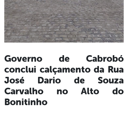
Governo de Cabrobó
conclui calçamento da Rua
book
José Dario de Souza
er
Carvalho no Alto do
Bonitinho
din