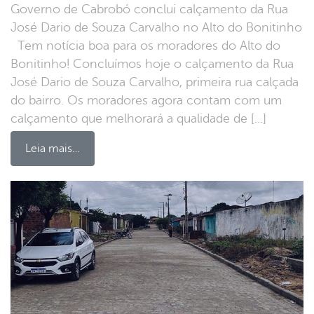
Governo de Cabrobó conclui calçamento da Rua
José Dario de Souza Carvalho no Alto do Bonitinho
Tem notícia boa para os moradores do Alto do
Bonitinho! Concluímos hoje o calçamento da Rua
José Dario de Souza Carvalho, primeira rua calçada
do bairro. Os moradores agora contam com um
calçamento que melhorará a qualidade de […]
Leia mais…