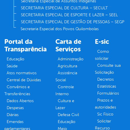
Secretaria Especial de Assuntos Indígenas
SECRETARIA ESPECIAL DE CULTURA – SECULT
SECRETARIA ESPECIAL DE ESPORTE E LAZER – SEEL
SECRETARIA ESPECIAL DE GESTÃO DE PESSOAS – SEGP
Secretaria Especial dos Povos Quilombolas
Portal da
Carta de
E-sic
Transparência
Serviços
Como
solicitar
Educação
Administração
Consulte sua
Saúde
Agricultura
Solicitação
Atos normativos
Assistência
Decretos
Central de Dúvidas
Social
Estatísticas
Convênios e
Controle
Formulários
Transferências
Interno
Prazos e
Dados Abertos
Cultura e
autoridades
Despesas
Lazer
Sic Físico
Diárias
Defesa Civil
Solicitar
Emendas
Educação
Recurso
parlamentares
Meio