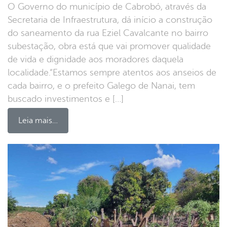
O Governo do município de Cabrobó, através da
Secretaria de Infraestrutura, dá início a construção
do saneamento da rua Eziel Cavalcante no bairro
subestação, obra está que vai promover qualidade
de vida e dignidade aos moradores daquela
localidade.“Estamos sempre atentos aos anseios de
cada bairro, e o prefeito Galego de Nanai, tem
buscado investimentos e […]
Leia mais…