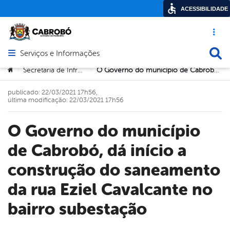
ACESSIBILIDADE
Acesso ráp
Busca
Serviços e Informações
Abrir menu principal de navegação
Você está aqui:
Secretaria de Infraestrutura
O Governo do município de Cabrobó, dá início a construção do saneamento da rua Eziel Cavalcante no bairro subestação
>
>
publicado: 22/03/2021 17h56,
última modificação: 22/03/2021 17h56
O Governo do município
de Cabrobó, dá início a
construção do saneamento
da rua Eziel Cavalcante no
bairro subestação