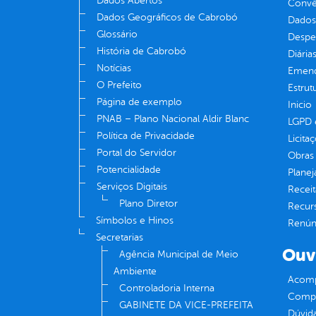
Dados Abertos
Convên
Dados Geográficos de Cabrobó
Dados
Glossário
Despe
História de Cabrobó
Diária
Notícias
Emend
O Prefeito
Estrut
Página de exemplo
Inicio
PNAB – Plano Nacional Aldir Blanc
LGPD e
Política de Privacidade
Licita
Portal do Servidor
Obras 
Potencialidade
Plane
Serviços Digitais
Receit
Plano Diretor
Recur
Símbolos e Hinos
Renúnc
Secretarias
Ouv
Agência Municipal de Meio
Ambiente
Acomp
Controladoria Interna
Compe
GABINETE DA VICE-PREFEITA
Dúvid