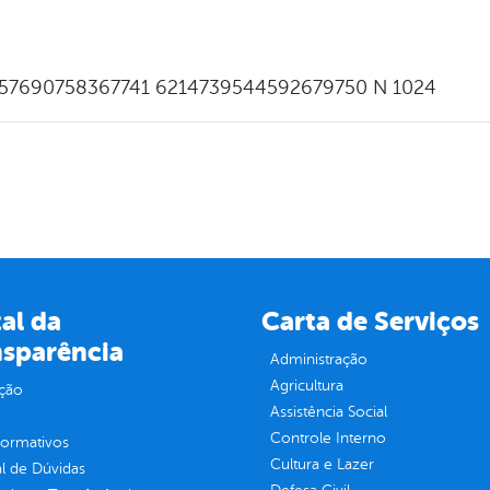
al da
Carta de Serviços
nsparência
Administração
Agricultura
ção
Assistência Social
Controle Interno
normativos
Cultura e Lazer
l de Dúvidas