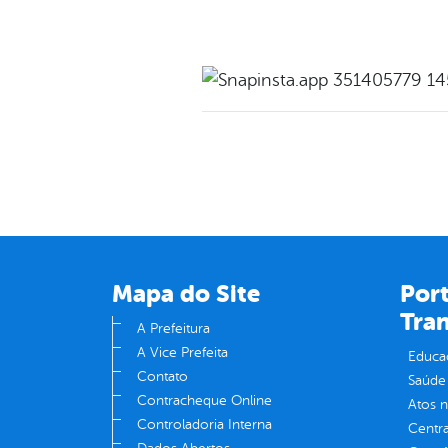
Mapa do Site
Port
Tra
A Prefeitura
A Vice Prefeita
Educa
Contato
Saúde
Contracheque Online
Atos 
Controladoria Interna
Centra