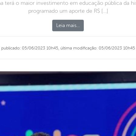
 terá o maior investimento em educação pública da his
programado um aporte de R$ […]
Leia mais…
publicado: 05/06/2023 10h45,
última modificação: 05/06/2023 10h45